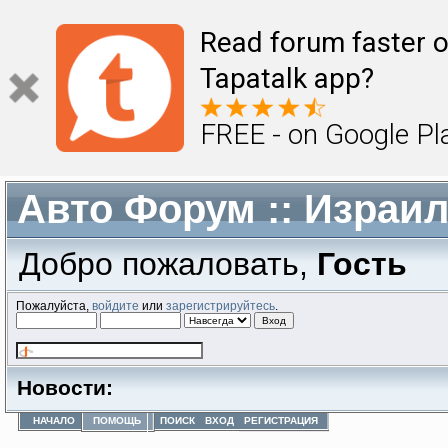
Read forum faster o
Tapatalk app?
FREE - on Google Pl
Авто Форум :: Израи
Добро пожаловать,
Гость
Пожалуйста,
войдите
или
зарегистрируйтесь
.
Новости:
НАЧАЛО
ПОМОЩЬ
ПОИСК
ВХОД
РЕГИСТРАЦИЯ