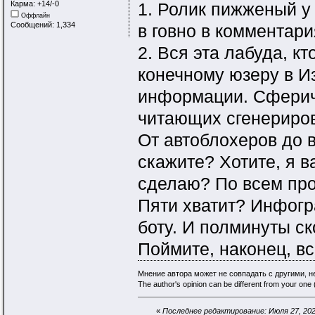
Карма: +14/-0
1. Ролик пижженый у 
Оффлайн
Сообщений: 1,334
в говно в комментари
2. Вся эта лабуда, кт
конечному юзеру в И
информации. Сфериче
читающих сгенериров
От автоблохеров до в
скажите? Хотите, я 
сделаю? По всем про
Пяти хватит? Инфогр
боту. И полминуты ск
Поймите, наконец, вс
Мнение автора может не совпадать с другими, 
The author's opinion can be different from your one (
«
Последнее редактирование: Июля 27, 2025