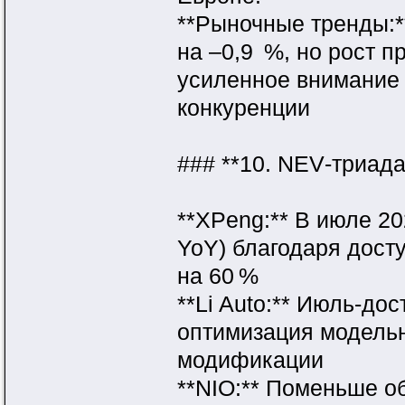
**Рыночные тренды:*
на –0,9 %, но рост п
усиленное внимание 
конкуренции
### **10. NEV‑триада:
**XPeng:** В июле 20
YoY) благодаря дост
на 60 %
**Li Auto:** Июль‑до
оптимизация модельн
модификации
**NIO:** Поменьше о