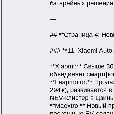
батарейных решениях
---
## **Страница 4: Нов
### **11. Xiaomi Auto
**Xiaomi:** Свыше 3
объединяет смартфон
**Leapmotor:** Прода
294 к), развивается в
NEV‑клистер в Цзиньх
**Maextro:** Новый 
роскошные EV‑седаны