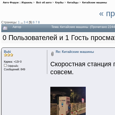
Авто Форум :: Израиль
>
Всё об авто
>
Клубы
>
Китайцы
>
Китайские машины
« п
Страницы:
1
...
3
4
[
5
]
6
7
8
Автор
Тема: Китайские машины (Прочитано 2244
0 Пользователей и 1 Гость просма
Buki
Re: Китайские машины
Карма: +13/-0
Скоростная станция 
Оффлайн
Сообщений: 849
совсем.