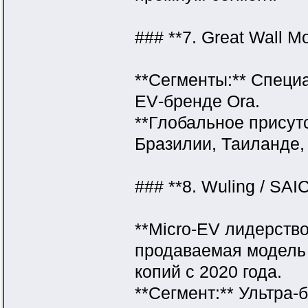
### **7. Great Wall M
**Сегменты:** Специа
EV‑бренде Ora.
**Глобальное присут
Бразилии, Таиланде,
### **8. Wuling / SA
**Micro‑EV лидерств
продаваемая модель 
копий с 2020 года.
**Сегмент:** Ультра