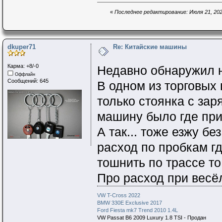
«
Последнее редактирование: Июля 21, 2025
dkuper71
Re: Китайские машины
Карма: +8/-0
Недавно обнаружил 
Оффлайн
Сообщений: 645
В одном из торговых
только стоянка с зар
машину было где при
А так... тоже езжу б
расход по пробкам гд
тошнить по трассе то 
Про расход при весё
VW T-Cross 2022
BMW 330E Exclusive 2017
Ford Fiesta mk7 Trend 2010 1.4L
VW Passat B6 2009 Luxury 1.8 TSI - Продан