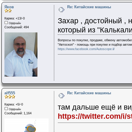
Яков
Re: Китайские машины
Карма: +13/-0
Захар , достойный , н
Оффлайн
Сообщений: 494
который из "Калькали
Вопросы по покупке, продаже, обмену автомобил
"Автоскоп" - помощь при покупке и подбор авто
https://www.facebook.com/Autoscope.il/
alf555
Re: Китайские машины
Карма: +5/-0
там дальше ещё и вид
Оффлайн
Сообщений: 1,164
https://twitter.com/