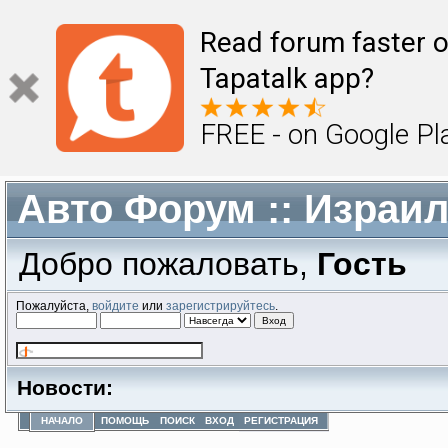
Read forum faster o
Tapatalk app?
FREE - on Google Pl
Авто Форум :: Израи
Добро пожаловать,
Гость
Пожалуйста,
войдите
или
зарегистрируйтесь
.
Новости:
НАЧАЛО
ПОМОЩЬ
ПОИСК
ВХОД
РЕГИСТРАЦИЯ