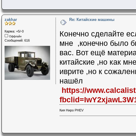
zakhar
Re: Китайские машины
Карма: +5/-0
Конечно сделайте ес
Оффлайн
Сообщений: 616
мне ,конечно было 
вас. Вот ещё матери
китайские ,но как мн
иврите ,но к сожален
нашёл
https://www.calcalis
fbclid=IwY2xjawL
Кия Ниро PHEV