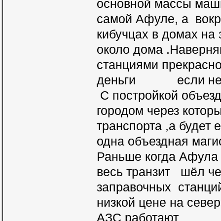
основной массы маши
самой Афуле, а вокр
кибучцах в домах на
около дома .Навер
станциями прекрасно
деньги если нет 
С постройкой объез
городом через котор
транспорта ,а будет
одна объездная маги
Раньше когда Афула 
весь транзит шёл че
заправочных станций
низкой цене на севе
АЗС работают