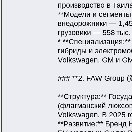
производство в Таил
**Модели и сегменты
внедорожники — 1,45
грузовики — 558 тыс.
* **Специализация:*
гибриды и электромоб
Volkswagen, GM и GM
### **2. FAW Grou
**Структура:** Госу
(флагманский люксовы
Volkswagen. В 2025 
**Развитие:** Бренд 