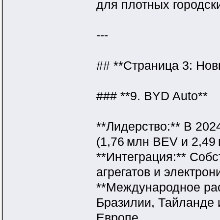
для плотных городск
---
## **Страница 3: Нов
### **9. BYD Auto**
**Лидерство:** В 202
(1,76 млн BEV и 2,49
**Интеграция:** Соб
агрегатов и электрон
**Международное рас
Бразилии, Тайланде 
Европе.