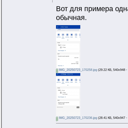
Вот для примера одн
обычная.
IMG_20250723_170258.jpg
(29.22 КБ, 540x948 -
IMG_20250723_170236.jpg
(28.41 КБ, 540x947 -