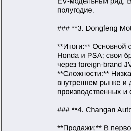
EV‑модельный ряд; B
полугодие.
### **3. Dongfeng 
**Итоги:** Основной
Honda и PSA; свои б
через foreign‑brand 
**Сложности:** Низка
внутреннем рынке и 
производственных и
### **4. Changan Au
**Продажи:** В перво