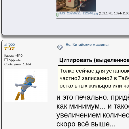
IMG_20250721_122946.jpg
(102.1 КБ, 1024x1108
alf555
Re: Китайские машины
Карма: +5/-0
Цитировать (выделенное
Оффлайн
Сообщений: 1,164
Толко сейчас для установ
частной записанной в Таб
остальных жильцов или час
и это печально. прид
как минимум... и так
увеличением количес
скоро всё выше...