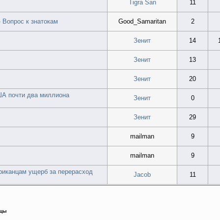
Tigra San
11
- Вопрос к знатокам
Good_Samaritan
2
Зенит
14
Зенит
13
Зенит
20
ША почти два миллиона
Зенит
0
Зенит
29
mailman
9
mailman
9
ериканцам ущерб за перерасход
Jacob
11
йцы