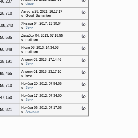
46,207
от
digger
Августа 25, 2021, 16:17:17
28,710
от Good_Samaritan
Января 04, 2017, 13:30:04
108,240
от
Зенит
Декабря 04, 2013, 07:18:55
50,585
от mailman
Июля 08, 2013, 14:34:03
60,848
от mailman
Апреля 03, 2013, 17:14:46
39,191
от
Зенит
Апреля 01, 2013, 23:17:10
95,465
от levp
Ноября 20, 2012, 07:54:06
58,710
от
Зенит
Ноября 17, 2012, 07:34:00
47,150
от
Зенит
Ноября 06, 2012, 07:17:05
50,821
от
Алфизик