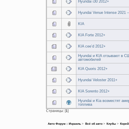
Hyundai i30 2012+
Hyundai Venue Intense 2021 -
KIA
KIA Forte 2012+
KIA cee’d 2012+
Hyundai и KIA отзывают в С
автомобилей
KIA Quoris 2012+
Hyundai Veloster 2011+
KIA Sorento 2012+
Hyundai и Kia возместят ам
топлива
Страницы: [
1
]
Авто Форум :: Израиль
>
Всё об авто
>
Клубы
>
Коре