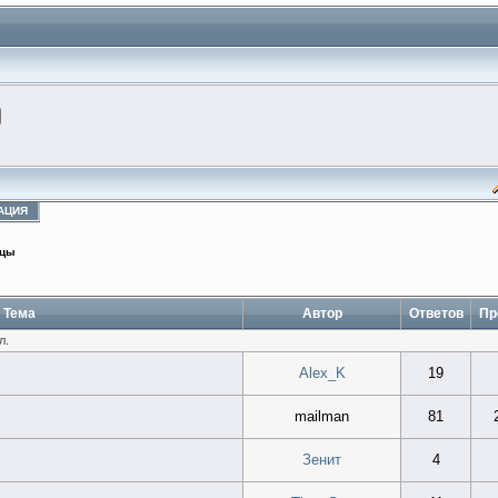
АЦИЯ
йцы
Тема
Автор
Ответов
Пр
л.
Alex_K
19
mailman
81
Зенит
4