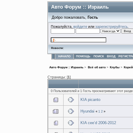
Авто Форум :: Израиль
Добро пожаловать,
Гость
Пожалуйста,
войдите
или
зарегистрируйтесь
.
Новости:
НАЧАЛО
ПОМОЩЬ
ПОИСК
ВХОД
РЕГИСТР
Авто Форум :: Израиль
>
Всё об авто
>
Клубы
>
Коре
Страницы: [
1
]
0 Пользователей и 1 Гость просматривают этот разде
KIA picanto
Hyundai
«
1
2
»
KIA cee’d 2006-2012