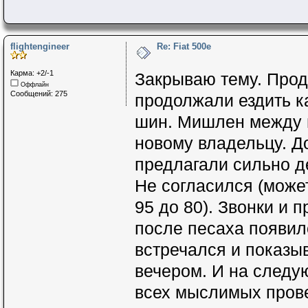
flightengineer
Re: Fiat 500e
Карма: +2/-1
Закрываю тему. Прода
Оффлайн
Сообщений: 275
продолжали ездить к
шин. Мишлен между 
новому владельцу. До
предлагали сильно д
Не согласился (может
95 до 80). Звонки и 
после песаха появил
встречался и показы
вечером. И на след
всех мыслимых прове