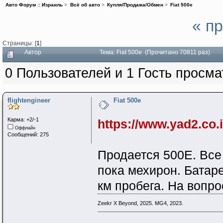
Авто Форум :: Израиль
>
Всё об авто
>
Купля/Продажа/Обмен
>
Fiat 500e
« п
Страницы: [
1
]
Автор
Тема: Fiat 500e (Прочитано 70811 раз)
0 Пользователей и 1 Гость просма
flightengineer
Fiat 500e
Карма: +2/-1
https://www.yad2.co.i
Оффлайн
Сообщений: 275
Продается 500Е. Все
пока мехирон. Батар
км пробега. На вопро
Zeekr X Beyond, 2025. MG4, 2023.