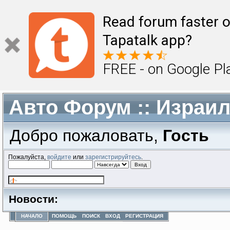
Read forum faster o
Tapatalk app?
FREE - on Google Pl
Авто Форум :: Израи
Добро пожаловать,
Гость
Пожалуйста,
войдите
или
зарегистрируйтесь
.
Новости:
НАЧАЛО
ПОМОЩЬ
ПОИСК
ВХОД
РЕГИСТРАЦИЯ