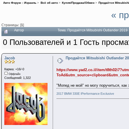
Авто Форум :: Израиль
>
Всё об авто
>
Купля/Продажа/Обмен
>
Продаётся Mitsubishi
« п
Страницы: [
1
]
Автор
Тема: Продаётся Mitsubishi Outlander 2019
0 Пользователей и 1 Гость просма
Jacob
Продаётся Mitsubishi Outlander 2
Карма: +16/-0
https://www.yad2.co.il/item/t8th02i7?u
Оффлайн
ToAd&utm_source=clipboard&utm_cont
Сообщений: 1,322
"Мопед не мой" но могу поручиться, как 
2017 BMW 330E IPerformance Exclusive