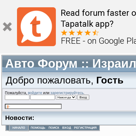
Read forum faster o
Tapatalk app?
FREE - on Google Pl
Авто Форум :: Израи
Добро пожаловать,
Гость
Пожалуйста,
войдите
или
зарегистрируйтесь
.
Новости:
НАЧАЛО
ПОМОЩЬ
ПОИСК
ВХОД
РЕГИСТРАЦИЯ