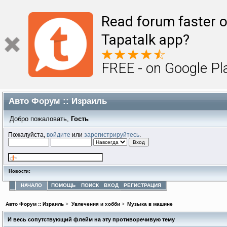
Read forum faster o
Tapatalk app?
FREE - on Google Pl
Авто Форум :: Израиль
Добро пожаловать,
Гость
Пожалуйста,
войдите
или
зарегистрируйтесь
.
Новости:
НАЧАЛО
ПОМОЩЬ
ПОИСК
ВХОД
РЕГИСТРАЦИЯ
Авто Форум :: Израиль
>
Увлечения и хобби
>
Музыка в машине
И весь сопутствующий флейм на эту противоречивую тему