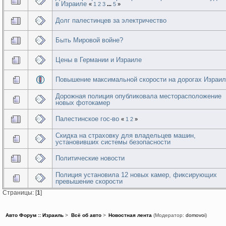
в Израиле
«
1
2
3
...
5
»
Долг палестинцев за электричество
Быть Мировой войне?
Цены в Германии и Израиле
Повышение максимальной скорости на дорогах Израи
Дорожная полиция опубликовала месторасположение
новых фотокамер
Палестинское гос-во
«
1
2
»
Cкидка на страховку для владельцев машин,
установивших системы безопасности
Политические новости
Полиция установила 12 новых камер, фиксирующих
превышение скорости
Страницы: [
1
]
Авто Форум :: Израиль
>
Всё об авто
>
Новостная лента
(Модератор:
domovoi
)