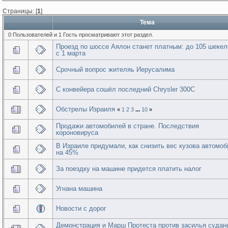
Страницы: [
1
]
Тема
0 Пользователей и 1 Гость просматривают этот раздел.
Проезд по шоссе Аялон станет платным: до 105 шекел
с 1 марта
Срочный вопрос жителяь Иерусалима
С конвейера сошёл последний Chrysler 300C
Обстрелы Израиля
«
1
2
3
...
10
»
Продажи автомобилей в стране. Последствия
короновируса
В Израиле придумали, как снизить вес кузова автомо
на 45%
За поездку на машине придется платить налог
Угнана машина
Новости с дорог
Демонстрация и Марш Протеста против засилья судан