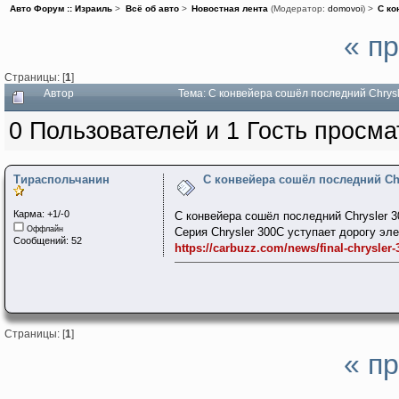
Авто Форум :: Израиль
>
Всё об авто
>
Новостная лента
(Модератор:
domovoi
) >
С ко
« п
Страницы: [
1
]
Автор
Тема: С конвейера сошёл последний Chrys
0 Пользователей и 1 Гость просма
Тираспольчанин
С конвейера сошёл последний Chr
Карма: +1/-0
С конвейера сошёл последний Chrysler 
Оффлайн
Серия Chrysler 300C уступает дорогу э
Сообщений: 52
https://carbuzz.com/news/final-chrysler-3
Страницы: [
1
]
« п