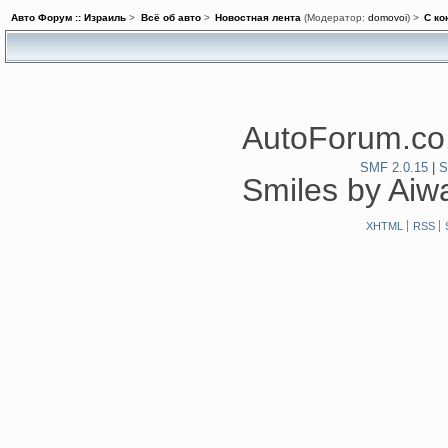
Авто Форум :: Израиль
>
Всё об авто
>
Новостная лента
(Модератор:
domovoi
) >
С ко
AutoForum.co.
SMF 2.0.15
|
S
Smiles by Ai
XHTML
RSS