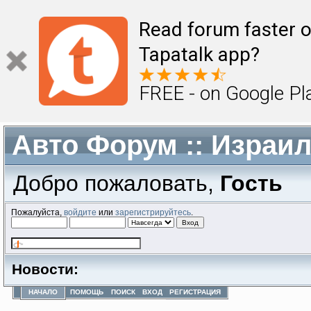
Read forum faster o
Tapatalk app?
FREE - on Google Pl
Авто Форум :: Израи
Добро пожаловать,
Гость
Пожалуйста,
войдите
или
зарегистрируйтесь
.
Новости:
НАЧАЛО
ПОМОЩЬ
ПОИСК
ВХОД
РЕГИСТРАЦИЯ