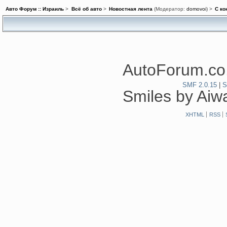
Авто Форум :: Израиль
>
Всё об авто
>
Новостная лента
(Модератор:
domovoi
) >
С ко
AutoForum.co.
SMF 2.0.15
|
S
Smiles by Ai
XHTML
RSS