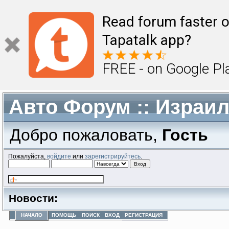
Read forum faster o
Tapatalk app?
FREE - on Google Pl
Авто Форум :: Израи
Добро пожаловать,
Гость
Пожалуйста,
войдите
или
зарегистрируйтесь
.
Новости:
НАЧАЛО
ПОМОЩЬ
ПОИСК
ВХОД
РЕГИСТРАЦИЯ