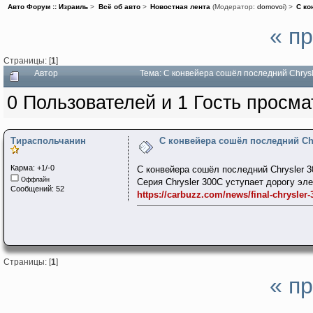
Авто Форум :: Израиль
>
Всё об авто
>
Новостная лента
(Модератор:
domovoi
) >
С ко
« п
Страницы: [
1
]
Автор
Тема: С конвейера сошёл последний Chrys
0 Пользователей и 1 Гость просма
Тираспольчанин
С конвейера сошёл последний Chr
Карма: +1/-0
С конвейера сошёл последний Chrysler 
Оффлайн
Серия Chrysler 300C уступает дорогу э
Сообщений: 52
https://carbuzz.com/news/final-chrysler-3
Страницы: [
1
]
« п