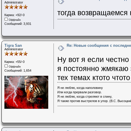
Administrator
тогда возвращаемся
Карма: +92/-0
Оффлайн
Сообщений: 3,931
Tigra San
Re: Новые сообщения с последне
Administrator
Ну вот я если честн
Карма: +55/-0
я постоянно жмякаю 
Оффлайн
Сообщений: 1,654
тех темах ктото чтот
Я не люблю, когда наполовину
Или когда прервали разговор.
Я не люблю, когда стреляют в спину,
Я также против выстрелов в упор. (В.С. Высоцки