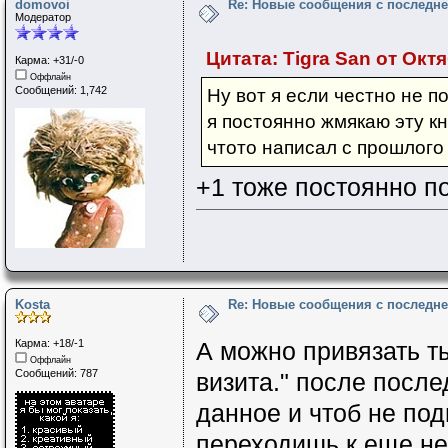
domovoi
Re: Новые сообщения с последне
Модератор
Цитата: Tigra San от Октя
Карма: +31/-0
Оффлайн
Сообщений: 1,742
Ну вот я если честно не 
я постоянно жмякаю эту к
чтото написал с прошлого
+1 тоже постоянно п
Kosta
Re: Новые сообщения с последне
Карма: +18/-1
А можно привязать т
Оффлайн
Сообщений: 787
визита." после после
данное и чтоб не под
переходишь к еще не