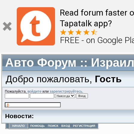
Read forum faster o
Tapatalk app?
FREE - on Google Pl
Авто Форум :: Израи
Добро пожаловать,
Гость
Пожалуйста,
войдите
или
зарегистрируйтесь
.
Новости:
НАЧАЛО
ПОМОЩЬ
ПОИСК
ВХОД
РЕГИСТРАЦИЯ