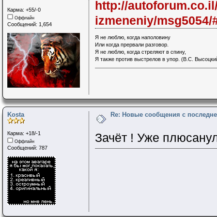
http://autoforum.co.il
Карма: +55/-0
izmeneniy/msg5054/
Оффлайн
Сообщений: 1,654
Я не люблю, когда наполовину
Или когда прервали разговор.
Я не люблю, когда стреляют в спину,
Я также против выстрелов в упор. (В.С. Высоцки
Kosta
Re: Новые сообщения с последне
Карма: +18/-1
Зачёт ! Уже плюсанул
Оффлайн
Сообщений: 787