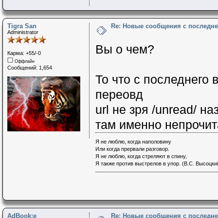
Tigra San
Re: Новые сообщения с последне
Administrator
Вы о чем?
Карма: +55/-0
Оффлайн
Сообщений: 1,654
То что с последнего 
переовд
url не зря /unread/ н
там именно непрочи
Я не люблю, когда наполовину
Или когда прервали разговор.
Я не люблю, когда стреляют в спину,
Я также против выстрелов в упор. (В.С. Высоцки
AdBook:e
Re: Новые сообщения с последне