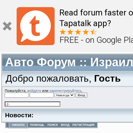
Read forum faster o
Tapatalk app?
FREE - on Google Pl
Авто Форум :: Израи
Добро пожаловать,
Гость
Пожалуйста,
войдите
или
зарегистрируйтесь
.
Новости:
НАЧАЛО
ПОМОЩЬ
ПОИСК
ВХОД
РЕГИСТРАЦИЯ