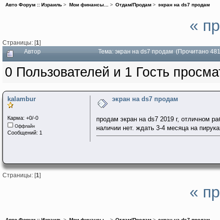
Авто Форум :: Израиль
>
Мои финансы...
>
Отдам/Продам
>
экран на ds7 продам
« п
Страницы: [
1
]
Автор
Тема: экран на ds7 продам (Прочитано 481
0 Пользователей и 1 Гость просма
kalambur
экран на ds7 продам
Карма: +0/-0
продам экран на ds7 2019 г, отличном р
Оффлайн
наличии нет. ждать 3-4 месяца на пирука
Сообщений: 1
Страницы: [
1
]
« п
Авто Форум :: Израиль
>
Мои финансы...
>
Отдам/Продам
>
экран на ds7 продам