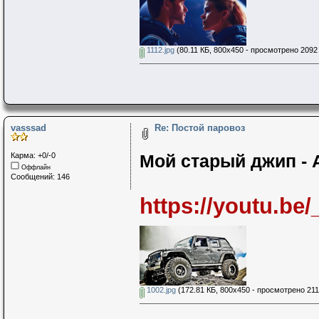
1112.jpg
(80.11 КБ, 800x450 - просмотрено 2092 
vasssad
Re: Постой паровоз
Карма: +0/-0
Мой старый джип - 
Оффлайн
Сообщений: 146
https://youtu.be
1002.jpg
(172.81 КБ, 800x450 - просмотрено 211