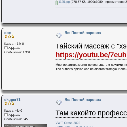
1125.jpg
(278.67 КБ, 1920x1080 - просмотрено 2
doc
Re: Постой паровоз
Карма: +14/-0
Тайский массаж с "хэ
Оффлайн
Сообщений: 1,334
https://youtu.be/7e
Мнение автора может не совпадать с другими, 
The author's opinion can be different from your one (
dkuper71
Re: Постой паровоз
Карма: +8/-0
Там какойто профес
Оффлайн
Сообщений: 645
VW T-Cross 2022