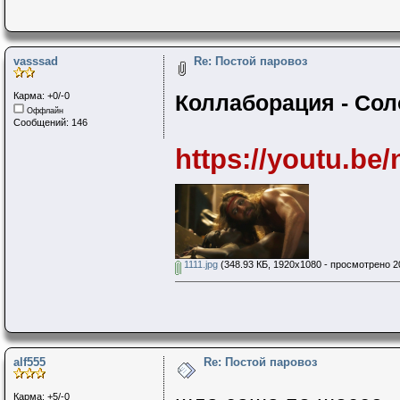
vasssad
Re: Постой паровоз
Карма: +0/-0
Коллаборация - Со
Оффлайн
Сообщений: 146
https://youtu.b
1111.jpg
(348.93 КБ, 1920x1080 - просмотрено 20
alf555
Re: Постой паровоз
Карма: +5/-0