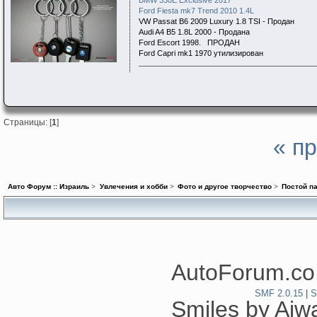
BMW 330E Exclusive 2017
Ford Fiesta mk7 Trend 2010 1.4L
VW Passat B6 2009 Luxury 1.8 TSI - Продан
Audi A4 B5 1.8L 2000 - Продана
Ford Escort 1998. ПРОДАН
Ford Capri mk1 1970 утилизирован
Страницы: [
1
]
« п
Авто Форум :: Израиль
>
Увлечения и хобби
>
Фото и другое творчество
>
Постой п
AutoForum.co.
SMF 2.0.15
|
S
Smiles by Ai