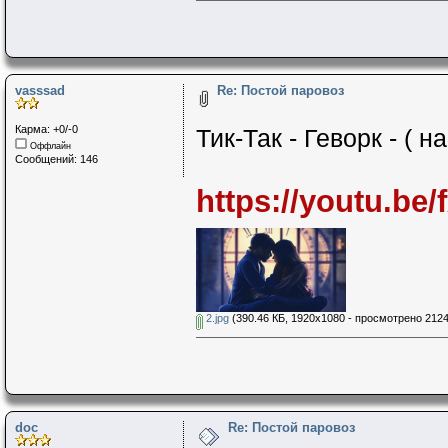
vasssad
Re: Постой паровоз
Карма: +0/-0
Тик-Так - Геворк - ( н
Оффлайн
Сообщений: 146
https://youtu.be
2.jpg
(390.46 КБ, 1920x1080 - просмотрено 2124
doc
Re: Постой паровоз