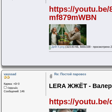
https://youtu.b
mf879mWBN
ДиФ-4.png
(323.83 КБ, 600x338 - просмотрено 2
vasssad
Re: Постой паровоз
Карма: +0/-0
LERA ЖЖЁТ - Валер
Оффлайн
Сообщений: 146
https://youtu.b