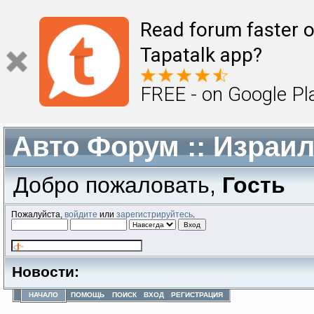
Read forum faster o
Tapatalk app?
FREE - on Google Pl
Авто Форум :: Израи
Добро пожаловать,
Гость
Пожалуйста,
войдите
или
зарегистрируйтесь
.
Новости:
НАЧАЛО
ПОМОЩЬ
ПОИСК
ВХОД
РЕГИСТРАЦИЯ