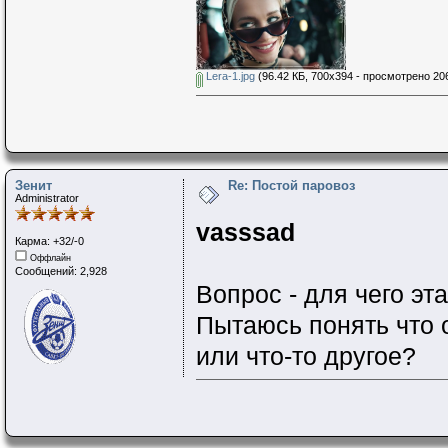
Lera-1.jpg
(96.42 КБ, 700x394 - просмотрено 206
Зенит
Re: Постой паровоз
Administrator
vasssad
Карма: +32/-0
Оффлайн
Сообщений: 2,928
Вопрос - для чего эт
Пытаюсь понять что 
или что-то другое?