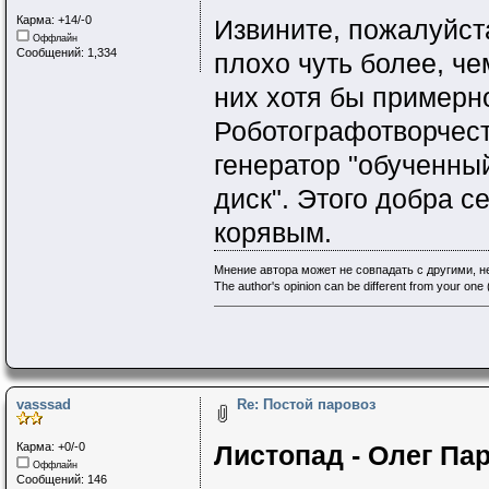
Карма: +14/-0
Извините, пожалуйст
Оффлайн
Сообщений: 1,334
плохо чуть более, че
них хотя бы примерно
Роботографотворчеств
генератор "обученный
диск". Этого добра с
корявым.
Мнение автора может не совпадать с другими, 
The author's opinion can be different from your one (
vasssad
Re: Постой паровоз
Карма: +0/-0
Листопад - Олег Пар
Оффлайн
Сообщений: 146