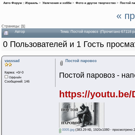
Авто Форум :: Израиль
>
Увлечения и хобби
>
Фото и другое творчество
>
Постой п
« п
Страницы: [
1
]
Автор
Тема: Постой паровоз (Прочитано 67118 р
0 Пользователей и 1 Гость просма
vasssad
Постой паровоз
Карма: +0/-0
Постой паровоз - нап
Оффлайн
Сообщений: 146
https://youtu.b
0005.jpg
(383.29 КБ, 1920x1080 - просмотрено 2