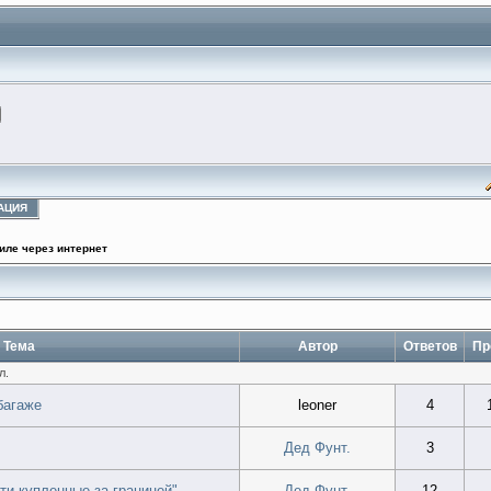
АЦИЯ
иле через интернет
Тема
Автор
Ответов
Пр
л.
багаже
leoner
4
Дед Фунт.
3
ти,купленные за границей"
Дед Фунт.
12