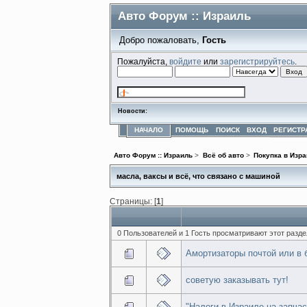
Авто Форум :: Израиль
Добро пожаловать,
Гость
Пожалуйста,
войдите
или
зарегистрируйтесь
.
Новости:
НАЧАЛО
ПОМОЩЬ
ПОИСК
ВХОД
РЕГИСТР
Авто Форум :: Израиль
>
Всё об авто
>
Покупка в Изра
масла, ваксы и всё, что связано с машиной
Страницы: [
1
]
0 Пользователей и 1 Гость просматривают этот разде
Амортизаторы почтой или в 
советую заказывать тут!
"Налоги в Израиле на запчас