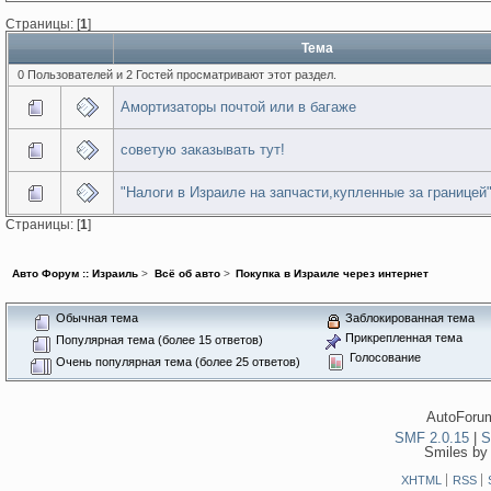
Страницы: [
1
]
Тема
0 Пользователей и 2 Гостей просматривают этот раздел.
Амортизаторы почтой или в багаже
советую заказывать тут!
"Налоги в Израиле на запчасти,купленные за границей
Страницы: [
1
]
Авто Форум :: Израиль
>
Всё об авто
>
Покупка в Израиле через интернет
Обычная тема
Заблокированная тема
Прикрепленная тема
Популярная тема (более 15 ответов)
Голосование
Очень популярная тема (более 25 ответов)
AutoForum
SMF 2.0.15
|
S
Smiles by
XHTML
RSS