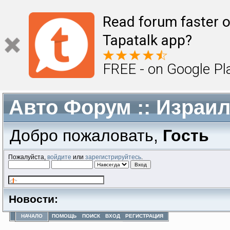
Read forum faster o
Tapatalk app?
FREE - on Google Pl
Авто Форум :: Израи
Добро пожаловать,
Гость
Пожалуйста,
войдите
или
зарегистрируйтесь
.
Новости:
НАЧАЛО
ПОМОЩЬ
ПОИСК
ВХОД
РЕГИСТРАЦИЯ