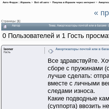
Авто Форум :: Израиль
>
Всё об авто
>
Покупка в Израиле через интернет
>
Амортиз
« п
Страницы: [
1
]
Автор
Тема: Амортизаторы почтой или в багаже 
0 Пользователей и 1 Гость просма
leoner
Амортизаторы почтой или в бага
Гость
Все здравствуйте. Хо
сборе с пружинами (с
лучше сделать: отпр
вместе с личными вещ
следами износа.
Какие подводные кам
(суппорта) ввозить н