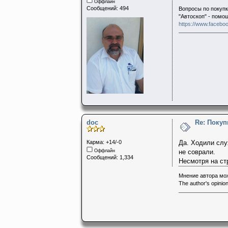
Оффлайн
Сообщений: 494
Вопросы по покупк
"Автоскоп" - помо
https://www.faceboo
doc
Re: Поку
Карма: +14/-0
Да. Ходили слух
Оффлайн
не соврали.
Сообщений: 1,334
Несмотря на ст
Мнение автора мож
The author's opinion