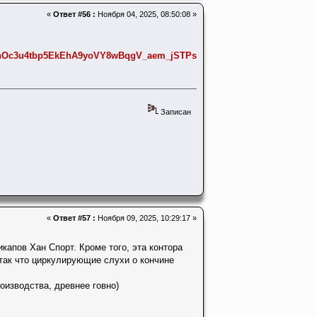
«
Ответ #56 :
Ноября 04, 2025, 08:50:08 »
Oc3u4tbp5EkEhA9yoVY8wBqgV_aem_jSTPswfdN7okfk8DNNHHlA#8hcuxj
Записан
«
Ответ #57 :
Ноября 09, 2025, 10:29:17 »
капов Хан Спорт. Кроме того, эта контора
так что циркулирующие слухи о кончине
роизводства, древнее говно)