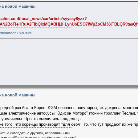
пка новой машины.
calist.co.il/local_news/car/article/syyssy8yzx?
zaAN2BoFleHRuA2FlbQIxMQABHj1IiLynUbESO7lWpZoCM38jTBLQR9tasQh
rformance Exclusive
пка новой машины.
ередной раз был в Корее. KGM оооочень популярны, их дохрена, много пи
шие электрические автобусы "Эдисон Моторс" (тонкий троллинг Теслы), 
еувеличены. Просто сменились владельцы.
е того, что корейцы производят "для себя", то, что тут продают их же п
ет не совпадать с другими, неправильными.
 can be different from your one (incorrect, for sure).