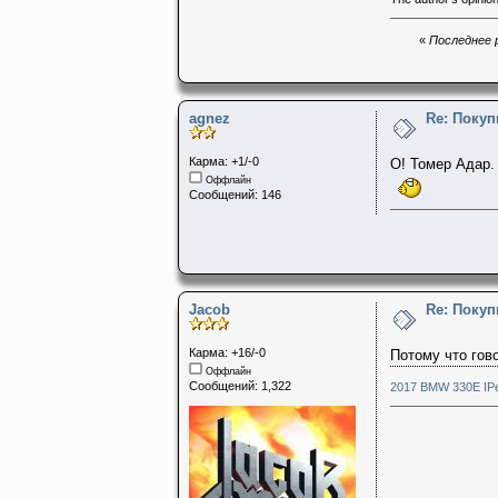
«
Последнее р
agnez
Re: Поку
Карма: +1/-0
О! Томер Адар.
Оффлайн
Сообщений: 146
Jacob
Re: Поку
Карма: +16/-0
Потому что гов
Оффлайн
Сообщений: 1,322
2017 BMW 330E IPe