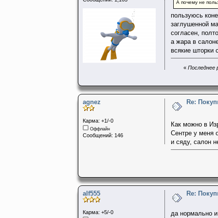
А почему не пол
пользуюсь коне
заглушенной ма
согласен, полто
а жара в салон
всякие шторки 
«
Последнее р
agnez
Re: Поку
Карма: +1/-0
Как можно в Из
Оффлайн
Сентре у меня 
Сообщений: 146
и сяду, салон 
alf555
Re: Поку
Карма: +5/-0
да нормально и