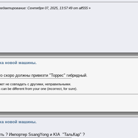
едактирование: Сентября 07, 2025, 13:57:49 от alf555
»
пка новой машины.
то скоро должны привезти "Торрес" гибридный.
ет не совпадать с другими, неправильными.
 can be different from your one (incorrect, for sure).
пка новой машины.
ить ? Импортер SsangYong и KIA "ТальКар" ?