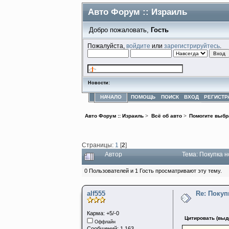
Авто Форум :: Израиль
Добро пожаловать,
Гость
Пожалуйста,
войдите
или
зарегистрируйтесь
.
Новости:
НАЧАЛО
ПОМОЩЬ
ПОИСК
ВХОД
РЕГИСТР
Авто Форум :: Израиль
>
Всё об авто
>
Помогите выбр
Страницы:
1
[
2
]
Автор
Тема: Покупка 
0 Пользователей и 1 Гость просматривают эту тему.
alf555
Re: Поку
Карма: +5/-0
Цитировать (выд
Оффлайн
Сообщений: 1,163