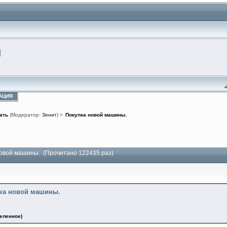
АЦИЯ
ать
(Модератор:
Зенит
) >
Покупка новой машины.
новой машины. (Прочитано 122435 раз)
пка новой машины.
еленное)