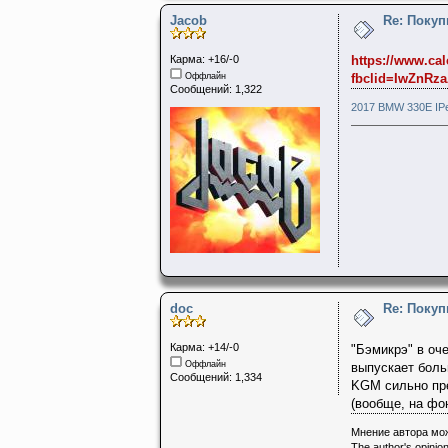
Jacob
Re: Поку
Карма: +16/-0
https://www.cal
Оффлайн
fbclid=IwZnR
Сообщений: 1,322
2017 BMW 330E IPe
doc
Re: Поку
Карма: +14/-0
"Бэмикрэ" в оч
Оффлайн
выпускает боль
Сообщений: 1,334
KGM сильно пр
(вообще, на фон
Мнение автора мож
The author's opinion