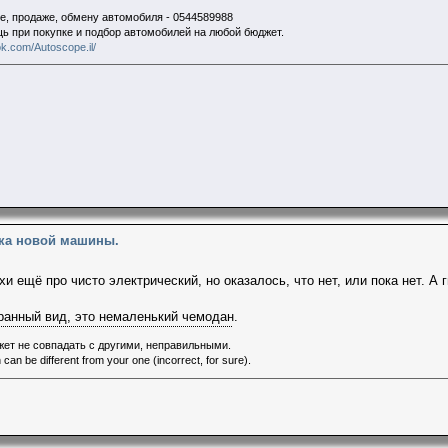
е, продаже, обмену автомобиля - 0544589988
щь при покупке и подбор автомобилей на любой бюджет.
k.com/Autoscope.il/
пка новой машины.
и ещё про чисто электрический, но оказалось, что нет, или пока нет. А
ранный вид, это немаленький чемодан.
ет не совпадать с другими, неправильными.
 can be different from your one (incorrect, for sure).