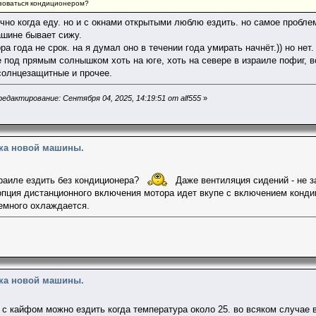
ьзоваться кондиционером?
чно когда еду. но и с окнами открытыми люблю ездить. но самое пробле
шине бывает сижу.
ра года не срок. на я думал оно в течении года умирать начнёт.)) но нет
е под прямым солнышком хоть на юге, хоть на севере в израиле пофиг, в
солнцезащитные и прочее.
едактирование: Сентября 04, 2025, 14:19:51 от alf555
»
пка новой машины.
раиле ездить без кондиционера?
Даже вентиляция сидений - не з
опция дистанционного включения мотора идет вкупе с включением конд
немного охлаждается.
пка новой машины.
 с кайфом можно ездить когда температура около 25. во всяком случае