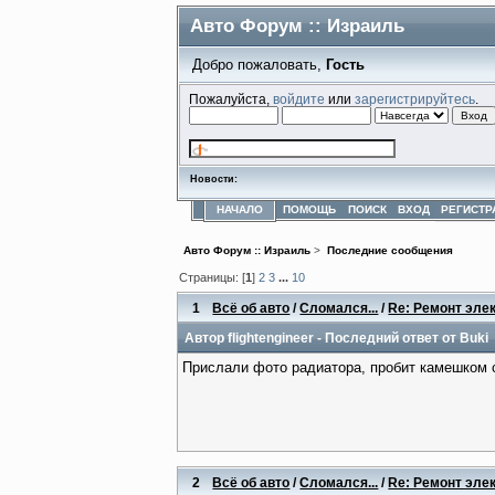
Авто Форум :: Израиль
Добро пожаловать,
Гость
Пожалуйста,
войдите
или
зарегистрируйтесь
.
Новости:
НАЧАЛО
ПОМОЩЬ
ПОИСК
ВХОД
РЕГИСТР
Авто Форум :: Израиль
>
Последние сообщения
Страницы: [
1
]
2
3
...
10
1
Всё об авто
/
Сломался...
/
Re: Ремонт эле
Автор
flightengineer
- Последний ответ от
Buki
Прислали фото радиатора, пробит камешком с
2
Всё об авто
/
Сломался...
/
Re: Ремонт эле