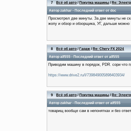
7
Всё об авто
/
Покупка машины
/
Re: Электр
Автор
zakhar
- Последний ответ от
doc
Просмотрел две минуты. За две минуты не ска
жопу и обзор и обзорщика, УГ, дальше можно 
8
Всё об авто
/
Гараж
/
Re: Chery FX 2024
Автор
alf555
- Последний ответ от
alf555
Приводим машину в порядок, PDR. сори что пр
https://www.drive2.ru/l/739849005898403934/
9
Всё об авто
/
Покупка машины
/
Re: Электр
Автор
zakhar
- Последний ответ от
alf555
товарищ вообще сам в непонятках и без ответ