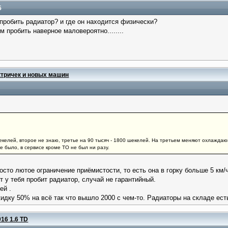
5
пробить радиатор? и где он находится физически?
 пробить наверное маловероятно........
ктричек и новых машин
екелей, второе не знаю, третье на 90 тысяч - 1800 шекелей. На третьем меняют охлаждаю
 было, в сервисе кроме ТО не был ни разу.
осто лютое ограничение приёмистости, то есть она в горку больше 5 км/ч
 у тебя пробит радиатор, случай не гарантийный.
ей .
кидку 50% на всё так что вышло 2000 с чем-то. Радиаторы на складе ест
016 1.6 TD