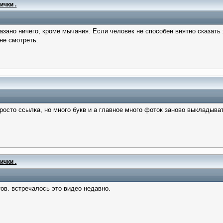
ички .
зано ничего, кроме мычания. Если человек не способен внятно сказать 
не смотреть.
осто ссылка, но много букв и а главное много фоток заново выкладыват
ички .
ов. встречалось это видео недавно.