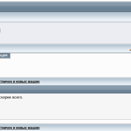
АЦИЯ
ктричек и новых машин
корее всего.
ктричек и новых машин