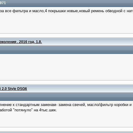
0971
за все фильтра и масло,4 покрышки новые,новый ремень обводной с нат
околения . 2016 год. 1.8.
 2.0 Style DSG6
ние к стандартным заменам- замена свечей, масло/фильтр коробки и масляный ра
аботой "потянуло" на 4тыс.шек.