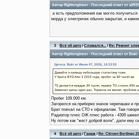
Автор
flightengineer
- Последний ответ от
alf55
а есть предположения как могло получиться 
морда у электричек обычно закрытая, и камнем
3
Всё об авто
/
Сломался...
/
Re: Ремонт эле
Автор
flightengineer
- Последний ответ от
Buki
Цитата: Buki от Июня 07, 2026, 14:13:53
Давайте я напишу небольшую статистику тоже.
У брата BYD Atto 3 2023 года, пробег за 90 тысяч км.
Т0 делается каждые 30 тысяч, первое ТО стоило 850 ш
Заменил шины один раз. Тормоза не менял, проблем не
Пробег 109.000 км.
Загорелся на приборке значок черепашки и пр
Брат поехал на СТО к официалам. Там говорят
Радиатор плюс ОЖ плюс работа - 4300 шекел
Ну потом как "жест доброй воли", дали ему с
4
Всё об авто
/
Гараж
/
Re: Citroen Berlingo 2