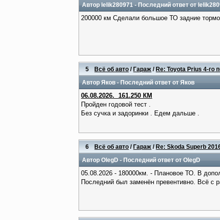
Автор
lelik280971
- Последний ответ от
lelik28
200000 км Сделали большое ТО задние тормо
5
Всё об авто
/
Гараж
/
Re: Toyota Prius 4-го п
Автор
Яков
- Последний ответ от
Яков
06.08.2026. 161.250 КМ
Пройден годовой тест .
Без сучка и задоринки . Едем дальше .
6
Всё об авто
/
Гараж
/
Re: Skoda Superb 2016
Автор
OlegD
- Последний ответ от
OlegD
05.08.2026 - 180000км. - Плановое ТО. В дополне
Последний был заменён превентивно. Всё с р