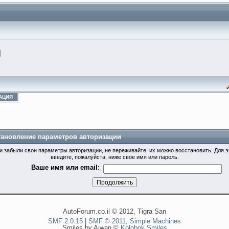
АЦИЯ
тановление параметров авторизации
и забыли свои параметры авторизации, не переживайте, их можно восстановить. Для э
введите, пожалуйста, ниже свое имя или пароль.
Ваше имя или email:
AutoForum.co.il © 2012, Tigra San
SMF 2.0.15
|
SMF © 2011
,
Simple Machines
Smiles by Aiwan ©
Kolobok Smiles