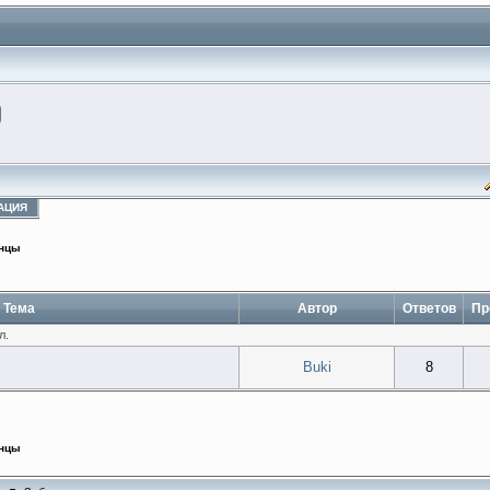
АЦИЯ
нцы
Тема
Автор
Ответов
Пр
л.
Buki
8
нцы