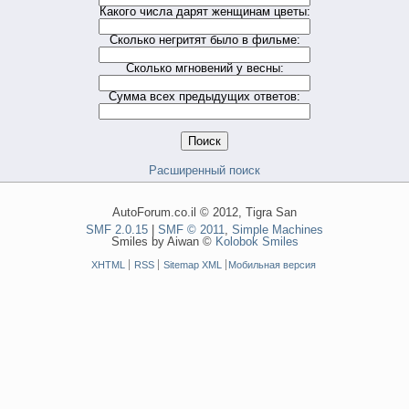
Какого числа дарят женщинам цветы:
Сколько негритят было в фильме:
Сколько мгновений у весны:
Сумма всех предыдущих ответов:
Расширенный поиск
AutoForum.co.il © 2012, Tigra San
SMF 2.0.15
|
SMF © 2011
,
Simple Machines
Smiles by Aiwan ©
Kolobok Smiles
XHTML
RSS
Sitemap XML
Мобильная версия