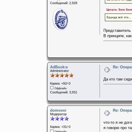
Сообщений: 2,928
Цитата: Sem Semo
Ерунда всё это...
Представитель 
В принципе, как
AdBook:e
Re: Опера
Administrator
Да кто там сиди
Карма: +92/-0
Оффлайн
Сообщений: 3,931
domovoi
Re: Опера
Модератор
что-то я не до
Карма: +31/-0
я говорю про т
Оффлайн