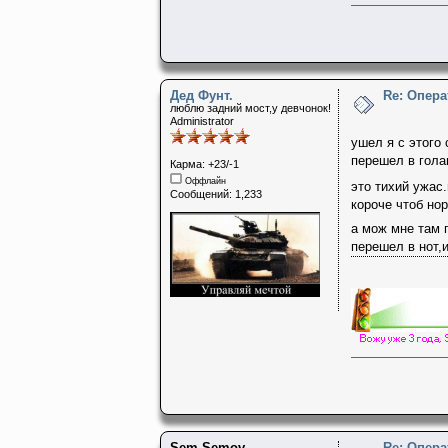
Дед Фунт.
Re: Опера
люблю задний мост,у девчонок!
Administrator
ушел я с этого
перешел в гола
Карма: +23/-1
Оффлайн
это тихий ужас
Сообщений: 1,233
короче чтоб но
а мож мне там 
перешел в нот,и
Sem Semov
Re: Опера