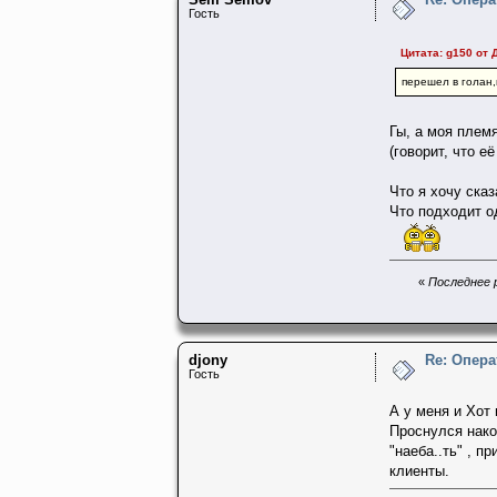
Гость
Цитата: g150 от 
перешел в голан,
Гы, а моя плем
(говорит, что е
Что я хочу сказа
Что подходит о
«
Последнее р
djony
Re: Опера
Гость
А у меня и Хот
Проснулся након
"наеба..ть" , 
клиенты.