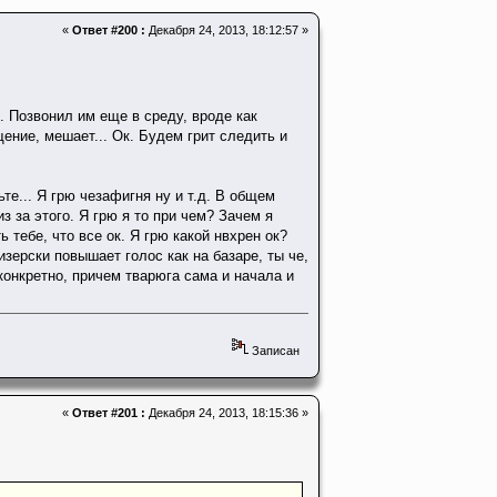
«
Ответ #200 :
Декабря 24, 2013, 18:12:57 »
. Позвонил им еще в среду, вроде как
щение, мешает... Ок. Будем грит следить и
е... Я грю чезафигня ну и т.д. В общем
з за этого. Я грю я то при чем? Зачем я
тебе, что все ок. Я грю какой нвхрен ок?
изерски повышает голос как на базаре, ты че,
 конкретно, причем тварюга сама и начала и
Записан
«
Ответ #201 :
Декабря 24, 2013, 18:15:36 »