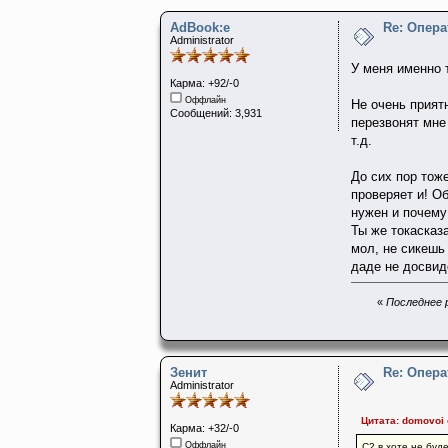
AdBook:e
Re: Опера
Administrator
У меня именно т
Карма: +92/-0
Оффлайн
Не очень прият
Сообщений: 3,931
перезвонят мне 
т.д.
До сих пор тож
проверяет и! Об
нужен и почему
Ты же токасказа
мол, не сикешь 
даде не досвид
«
Последнее р
Зенит
Re: Опера
Administrator
Цитата: domovoi 
Карма: +32/-0
Оффлайн
С2 в хоте не буд