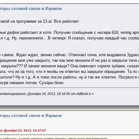
торы сотовой связи в Израиле
акой на программе за 13 аг. Все работает
ные дефки работают в хоте. Получаю сообщение с носера 610, wrong apn
и т.д. Ну, перезвонили... В четверг. Я сказал, получаю каждый час сооб
е самое. Ждал ждал, звоню сейчас. Отвечает олна, еле выдавила Здрасьт
ращение мое уже закрыто, так как мне звонили И не раз и закрыли типа и
 закрыли??? И зачем звонили ваще? Она оивечает скрипя зубами, сказать 
ла, что из за того, что я якобы не ответил вы закрыли обращение. Та по 
штоле? Ну и т.д. А я тоже после работы, ну и так же ответил. Посрвлся
осрв никаких потом. Сучары блин.
едактирование: Декабря 24, 2013, 18:16:09 от AdBook:e
»
торы сотовой связи в Израиле
от Декабря 24, 2013, 15:47:07
ет работать, я такой аппарат отчиму покупал, меня сразу предупредили.