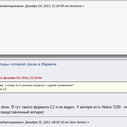
едактирование: Декабря 24, 2013, 21:24:09 от domovoi
»
торы сотовой связи в Израиле
от Декабря 24, 2013, 21:22:04
няю, у нокии есть разные модели с одним названием?
ую С2
 блин. Я тут такого формата С2 и не видел. У матери есть Nokia 7230 - 
й представленный аппарат.
едактирование: Декабря 25, 2013, 08:02:33 от Sem Semov
»