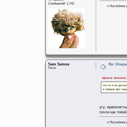
Сообщений: 1,742
«
Последнее р
Sem Semov
Re: Опера
Гость
Цитата: domovoi 
что-то я не дого
я говорю про так
угу, приколисты
почти как тобо
«
Последнее р