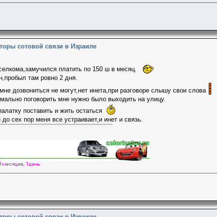
торы сотовой связи в Израиле
 селкома,замучился платить по 150 ш в месяц.
н,пробыл там ровно 2 дня.
.мне дозвониться не могут,нет инета,при разговоре слышу свои слова
рмально поговорить мне нужно было выходить на улицу.
палатку поставить и жить остаться
 до сех пор меня все устраивает,и инет и связь.
торы сотовой связи в Израиле