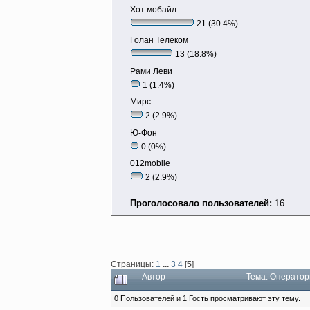
Хот мобайл
21 (30.4%)
Голан Телеком
13 (18.8%)
Рами Леви
1 (1.4%)
Мирс
2 (2.9%)
Ю-Фон
0 (0%)
012mobile
2 (2.9%)
Проголосовало пользователей:
16
Страницы:
1
...
3
4
[
5
]
Автор
Тема: Оператор
0 Пользователей и 1 Гость просматривают эту тему.