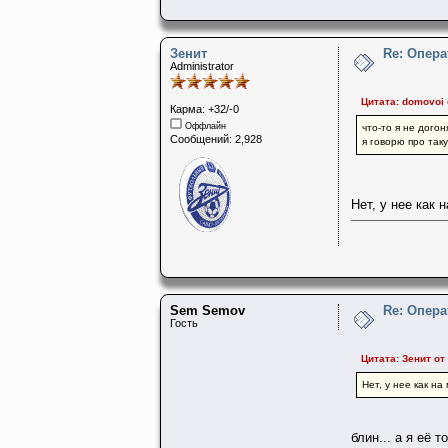
Зенит
Re: Опера
Administrator
Цитата: domovoi 
Карма: +32/-0
Оффлайн
что-то я не дого
Сообщений: 2,928
я говорю про так
Нет, у нее как 
Sem Semov
Re: Опера
Гость
Цитата: Зенит от
Нет, у нее как н
блин... а я её