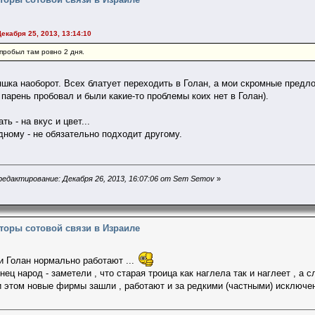
Декабря 25, 2013, 13:14:10
пробыл там ровно 2 дня.
яшка наоборот. Всех блатует переходить в Голан, а мои скромные предл
ё парень пробовал и были какие-то проблемы коих нет в Голан).
ть - на вкус и цвет...
дному - не обязательно подходит другому.
едактирование: Декабря 26, 2013, 16:07:06 от Sem Semov
»
торы сотовой связи в Израиле
 и Голан нормально работают ...
ец народ - заметели , что старая троица как наглела так и наглеет , а 
при этом новые фирмы зашли , работают и за редкими (частными) исключ