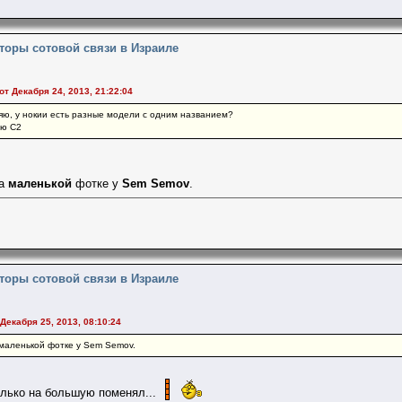
торы сотовой связи в Израиле
от Декабря 24, 2013, 21:22:04
няю, у нокии есть разные модели с одним названием?
ую С2
на
маленькой
фотке у
Sem Semov
.
торы сотовой связи в Израиле
 Декабря 25, 2013, 08:10:24
а маленькой фотке у Sem Semov.
 только на большую поменял...