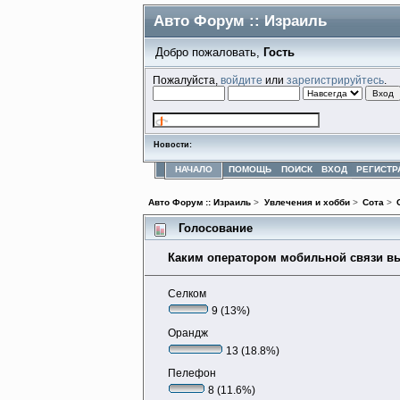
Авто Форум :: Израиль
Добро пожаловать,
Гость
Пожалуйста,
войдите
или
зарегистрируйтесь
.
Новости:
НАЧАЛО
ПОМОЩЬ
ПОИСК
ВХОД
РЕГИСТР
Авто Форум :: Израиль
>
Увлечения и хобби
>
Сота
>
Голосование
Каким оператором мобильной связи вы
Селком
9 (13%)
Орандж
13 (18.8%)
Пелефон
8 (11.6%)