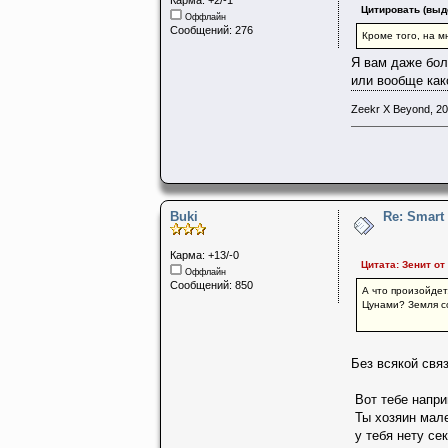
Цитировать (выд
Оффлайн
Сообщений: 276
Кроме того, на 
Я вам даже бол
или вообще как
Zeekr X Beyond, 20
Buki
Re: Smart
Карма: +13/-0
Цитата: Зенит от
Оффлайн
Сообщений: 850
А что произойдет,
Цунами? Земля с
Без всякой свя
Вот тебе напри
Ты хозяин мале
у тебя нету се