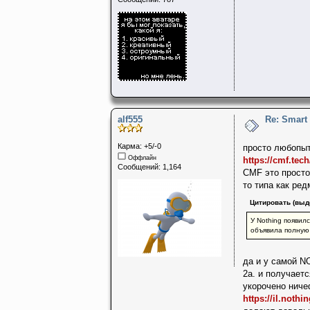
alf555
Re: Smart
Карма: +5/-0
просто любопыт
Оффлайн
https://cmf.tech
Сообщений: 1,164
CMF это просто
то типа как ред
Цитировать (выд
У Nothing появил
объявила полную 
да и у самой N
2а. и получает
укорочено ниче
https://il.nothin