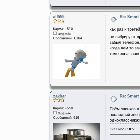
alf555
Re: Smart
Карма: +5/-0
как раз к трете
Оффлайн
не вибрируют п
Сообщений: 1,164
забыл телефон.
когда чем то за
телефона звоня
zakhar
Re: Smart
Карма: +5/-0
Прём звонков и
Оффлайн
последний звон
Сообщений: 616
одноклассниках
Кия Ниро PHEV