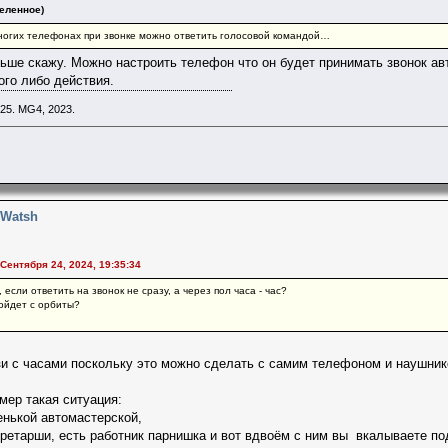
еленное)
многих телефонах при звонке можно ответить голосовой командой…
ьше скажу. Можно настроить телефон что он будет принимать звонок ав
ого либо действия.
25. MG4, 2023.
 Watsh
 Сентября 24, 2024, 19:35:34
 если ответить на звонок не сразу, а через пол часа - час?
ойдет с орбиты?
зи с часами поскольку это можно сделать с самим телефоном и наушник
мер такая ситуация:
нькой автомастерской,
кретарши, есть работник парнишка и вот вдвоём с ним вы вкалываете под