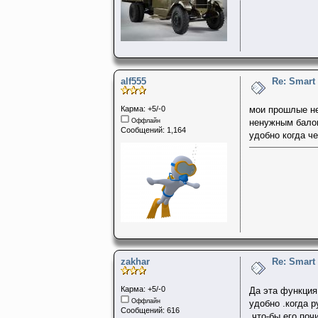
alf555
Re: Smart
Карма: +5/-0
мои прошлые не 
Оффлайн
ненужным балов
Сообщений: 1,164
удобно когда ч
zakhar
Re: Smart
Карма: +5/-0
Да эта функция
Оффлайн
удобно .когда 
Сообщений: 616
,что-бы его по