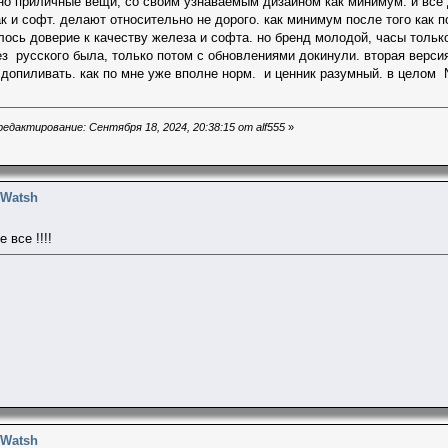
о приличные вещи, со своим узнаваемым дизайном как минимум. и все 
ак и софт. делают относительно не дорого. как минимум после того как 
лось доверие к качеству железа и софта. но бренд молодой, часы тольк
ез русского была, только потом с обновлениями докинули. вторая версия 
 допиливать. как по мне уже вполне норм. и ценник разумный. в целом
едактирование: Сентября 18, 2024, 20:38:15 от alf555
»
 Watsh
 все !!!!
 Watsh