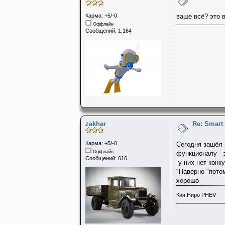
Карма: +5/-0
ваше всё? это в
Оффлайн
Сообщений: 1,164
zakhar
Re: Smart
Карма: +5/-0
Сегодня зашёл 
Оффлайн
функционалу за
Сообщений: 616
у них нет конк
"Наверно "пото
хорошо
Кия Ниро PHEV