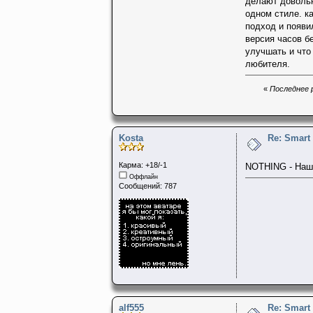
делают довольн
одном стиле. к
подход и появи
версия часов б
улучшать и что
любителя.
«
Последнее р
Kosta
Re: Smart
Карма: +18/-1
NOTHING - Наше
Оффлайн
Сообщений: 787
alf555
Re: Smart