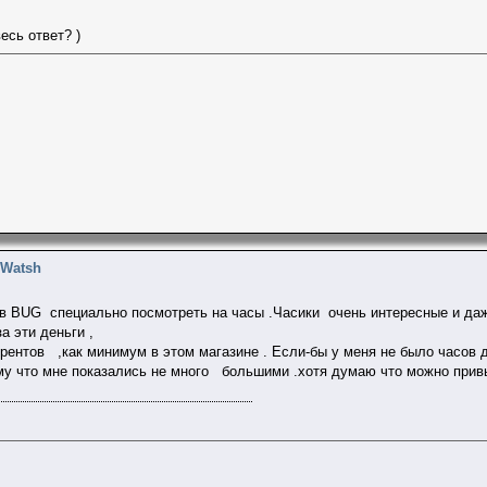
есь ответ? )
 Watsh
в BUG специально посмотреть на часы .Часики очень интересные и даж
 эти деньги ,
урентов ,как минимум в этом магазине . Если-бы у меня не было часов
му что мне показались не много большими .хотя думаю что можно привы