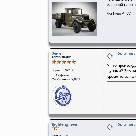
машиной на сто
Кия Ниро PHEV
Зенит
Re: Smart
Administrator
А что произойде
Карма: +32/-0
Цунами? Земля 
Оффлайн
Кроме того, на
Сообщений: 2,928
flightengineer
Re: Smart
Карма: +2/-1