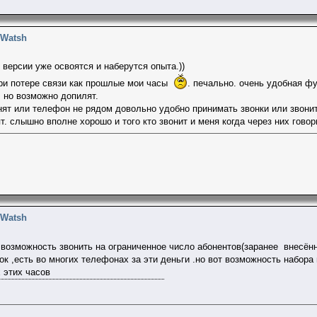
 Watsh
й версии уже освоятся и наберутся опыта.))
ри потере связи как прошлые мои часы
. печально. очень удобная ф
 но возможно допилят.
нят или телефон не рядом довольно удобно принимать звонки или звонить
т. слышно вполне хорошо и того кто звонит и меня когда через них говор
 Watsh
 возможность звонить на ограниченное число абонентов(заранее внесён
ок ,есть во многих телефонах за эти деньги .но вот возможность набора
 этих часов