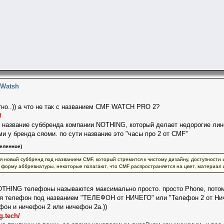
 Watsh
но..)) а что не так с названием CMF WATCH PRO 2?
/
 название суббренда компании NOTHING, который делает недорогие лине
ми у бренда сяоми. по сути название это "часы про 2 от CMF''
еленное)
ся новый суббренд под названием CMF, который стремится к чистому дизайну, доступности 
форму аббревиатуры, некоторые полагают, что CMF распространяется на цвет, материал 
OTHING телефоны называются максимально просто. просто Phone, потом
ся телефон под названием "ТЕЛЕФОН от НИЧЕГО" или "Телефон 2 от Ниче
фон и ничефон 2 или ничефон 2а.))
g.tech/