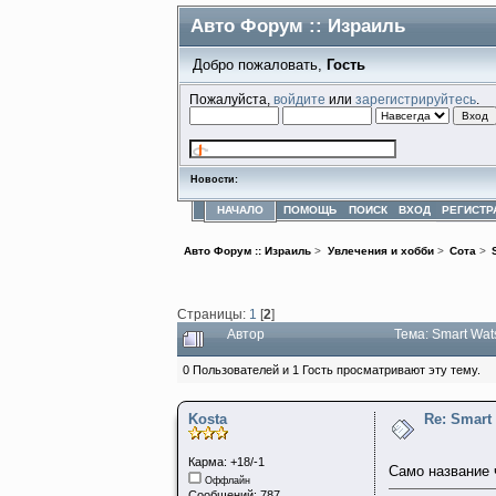
Авто Форум :: Израиль
Добро пожаловать,
Гость
Пожалуйста,
войдите
или
зарегистрируйтесь
.
Новости:
НАЧАЛО
ПОМОЩЬ
ПОИСК
ВХОД
РЕГИСТР
Авто Форум :: Израиль
>
Увлечения и хобби
>
Сота
>
Страницы:
1
[
2
]
Автор
Тема: Smart Wa
0 Пользователей и 1 Гость просматривают эту тему.
Kosta
Re: Smart
Карма: +18/-1
Само название 
Оффлайн
Сообщений: 787