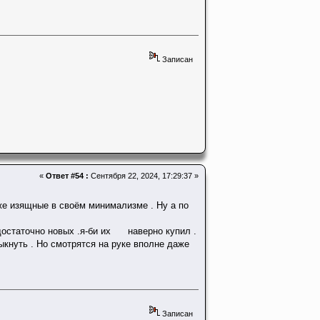
Записан
«
Ответ #54 :
Сентября 22, 2024, 17:29:37 »
е изящные в своём минимализме . Ну а по
 достаточно новых .я-би их наверно купил .
кнуть . Но смотрятся на руке вполне даже
Записан