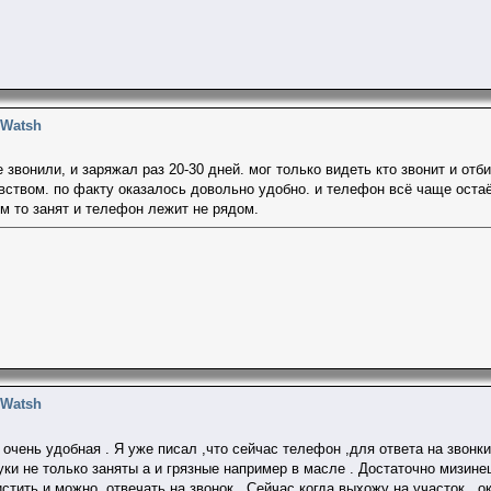
 Watsh
звонили, и заряжал раз 20-30 дней. мог только видеть кто звонит и отби
ством. по факту оказалось довольно удобно. и телефон всё чаще остаёт
ем то занят и телефон лежит не рядом.
 Watsh
 очень удобная . Я уже писал ,что сейчас телефон ,для ответа на звонк
руки не только заняты а и грязные например в масле . Достаточно мизин
чистить и можно отвечать на звонок . Сейчас когда выхожу на участок о