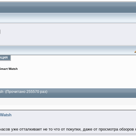
АЦИЯ
Smart Watsh
tsh (Прочитано 255570 раз)
 Watsh
часов уже отталкивает не то что от покупки, даже от просмотра обзоров