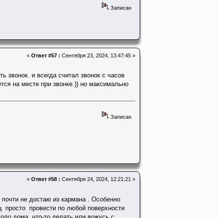
Записан
«
Ответ #57 :
Сентября 23, 2024, 13:47:45 »
ть звонок. и всегда считал звонок с часов
ся на месте при звонке.)) но максимально
Записан
«
Ответ #58 :
Сентября 24, 2024, 12:21:21 »
и почти не достаю из кармана . Особенно
ец просто провести по любой поверхности
коло дома .что-то делать или вожусь с