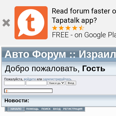
Read forum faster o
Tapatalk app?
FREE - on Google Pl
Авто Форум :: Израи
Добро пожаловать,
Гость
Пожалуйста,
войдите
или
зарегистрируйтесь
.
Новости:
НАЧАЛО
ПОМОЩЬ
ПОИСК
ВХОД
РЕГИСТРАЦИЯ