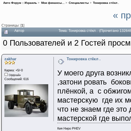
Авто Форум :: Израиль
>
Мои финансы...
>
Специалисты
>
Тонировка стёкл .
« п
Страницы: [
1
]
Автор
Тема: Тонировка стёкл . (Прочитано 132646
0 Пользователей и 2 Гостей просм
zakhar
Тонировка стёкл .
Карма: +5/-0
У моего друга возни
Оффлайн
Сообщений: 616
,затони ровать боков
плёнкой, а с обжиго
мастерскую где их мо
что не знаем где эт
мастерской где выпол
Кия Ниро PHEV