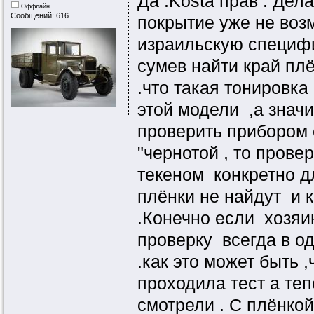
Да .Kosta прав . Дел
Оффлайн
Сообщений: 616
покрытие уже не возм
израильскую специфи
сумев найти край пл
.что такая тонировка
этой модели ,а значи
проверить прибором с
"чернотой , то прове
текеном конкретно д
плёнки не найдут и 
.Конечно если хозя
проверку всегда в о
.как это может быть ,
проходила тест а теп
смотрели . С плёнкой