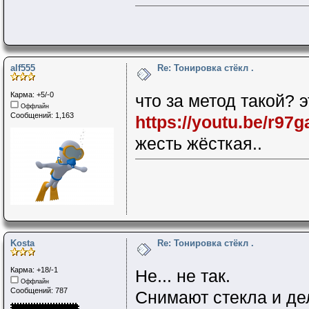
alf555
Re: Тонировка стёкл .
Карма: +5/-0
что за метод такой? э
Оффлайн
Сообщений: 1,163
https://youtu.be/r9
жесть жёсткая..
Kosta
Re: Тонировка стёкл .
Карма: +18/-1
Не... не так.
Оффлайн
Сообщений: 787
Снимают стекла и де