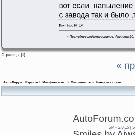
вот если напыление с
с завода так и было 
Кия Ниро PHEV
«
Последнее редактирование: Августа 20, 2
Страницы: [
1
]
« п
Авто Форум :: Израиль
>
Мои финансы...
>
Специалисты
>
Тонировка стёкл .
AutoForum.co.
SMF 2.0.15
|
S
Smiles by Ai