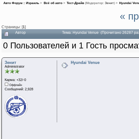
Авто Форум :: Израиль
>
Всё об авто
>
Тест-Драйв
(Модератор:
Зенит
) >
Hyundai Ven
« п
Страницы: [
1
]
Автор
Тема: Hyundai Venue (Прочитано 26287 ра
0 Пользователей и 1 Гость просма
Зенит
Hyundai Venue
Administrator
Карма: +32/-0
Оффлайн
Сообщений: 2,928