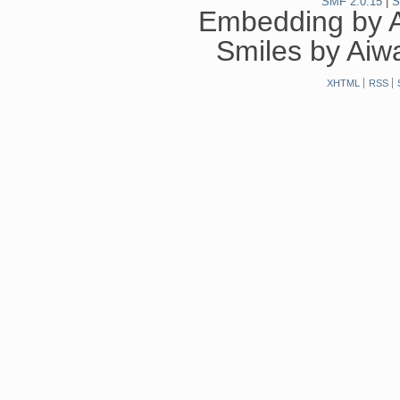
SMF 2.0.15
|
S
Embedding by 
Smiles by Ai
XHTML
RSS