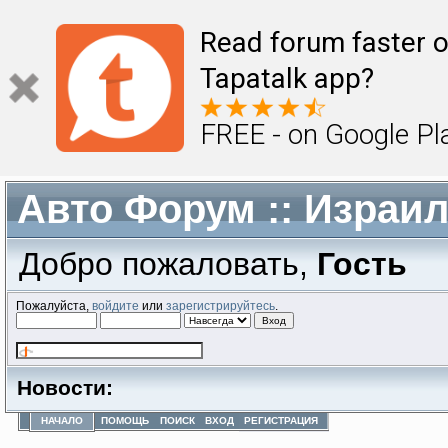
Read forum faster o
Tapatalk app?
FREE - on Google Pl
Авто Форум :: Израи
Добро пожаловать,
Гость
Пожалуйста,
войдите
или
зарегистрируйтесь
.
Новости:
НАЧАЛО
ПОМОЩЬ
ПОИСК
ВХОД
РЕГИСТРАЦИЯ