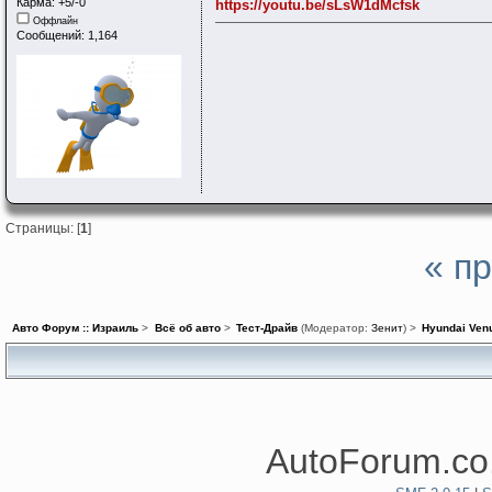
Карма: +5/-0
https://youtu.be/sLsW1dMcfsk
Оффлайн
Сообщений: 1,164
Страницы: [
1
]
« п
Авто Форум :: Израиль
>
Всё об авто
>
Тест-Драйв
(Модератор:
Зенит
) >
Hyundai Ven
AutoForum.co.