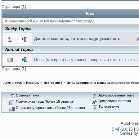
Страницы: [
1
]
Тема
0 Пользователей и 2 Гостей просматривают этот раздел.
Sticky Topics
Данные машины, которые надо указывать
Normal Topics
Цены (мехирон) на машины - вопросы и ответы
«
1
2
3
..
Страницы: [
1
]
Авто Форум :: Израиль
>
Всё об авто
>
Цены (мехирон) на машины
(Модератор:
Яков
)
Обычная тема
Заблокированная тема
Прикрепленная тема
Популярная тема (более 15 ответов)
Голосование
Очень популярная тема (более 25 ответов)
AutoForum
SMF 2.0.15
|
S
Smiles by