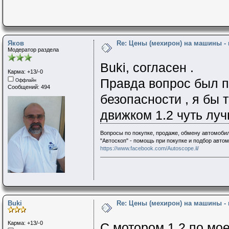
Яков
Re: Цены (мехирон) на машины -
Модератор раздела
Buki, согласен .
Карма: +13/-0
Правда вопрос был п
Оффлайн
Сообщений: 494
безопасности , я бы 
движком 1.2 чуть луч
Вопросы по покупке, продаже, обмену автомобил
"Автоскоп" - помощь при покупке и подбор авто
https://www.facebook.com/Autoscope.il/
Buki
Re: Цены (мехирон) на машины -
Карма: +13/-0
С мотором 1.2 по мо