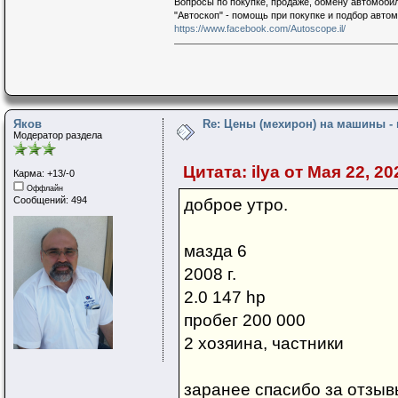
Вопросы по покупке, продаже, обмену автомобил
"Автоскоп" - помощь при покупке и подбор авто
https://www.facebook.com/Autoscope.il/
Яков
Re: Цены (мехирон) на машины -
Модератор раздела
Цитата: ilya от Мая 22, 20
Карма: +13/-0
Оффлайн
Сообщений: 494
доброе утро.
мазда 6
2008 г.
2.0 147 hp
пробег 200 000
2 хозяина, частники
заранее спасибо за отзыв