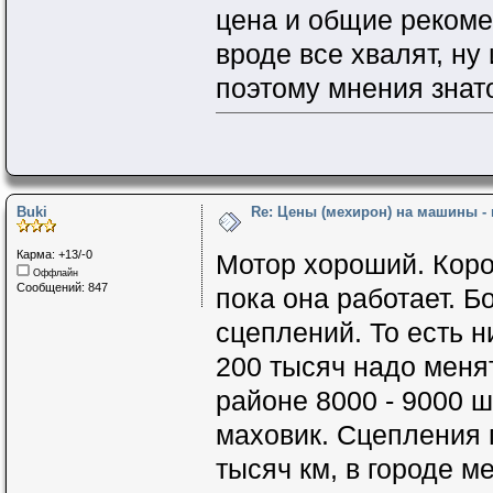
цена и общие рекоме
вроде все хвалят, ну
поэтому мнения знат
Buki
Re: Цены (мехирон) на машины -
Карма: +13/-0
Мотор хороший. Кор
Оффлайн
Сообщений: 847
пока она работает. Б
сцеплений. То есть ни
200 тысяч надо менят
районе 8000 - 9000 
маховик. Сцепления 
тысяч км, в городе м