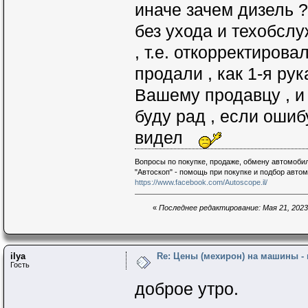
иначе зачем дизель ?
без ухода и техобслу
, т.е. откорректиров
продали , как 1-я ру
Вашему продавцу , и 
буду рад , если ошиб
видел
Вопросы по покупке, продаже, обмену автомобил
"Автоскоп" - помощь при покупке и подбор авто
https://www.facebook.com/Autoscope.il/
«
Последнее редактирование: Мая 21, 2023,
ilya
Re: Цены (мехирон) на машины -
Гость
доброе утро.