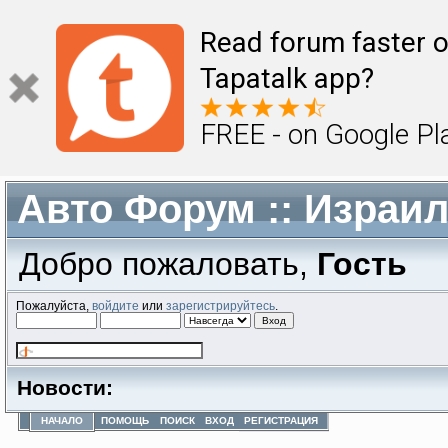
Read forum faster o
Tapatalk app?
FREE - on Google Pl
Авто Форум :: Израи
Добро пожаловать,
Гость
Пожалуйста,
войдите
или
зарегистрируйтесь
.
Новости:
НАЧАЛО
ПОМОЩЬ
ПОИСК
ВХОД
РЕГИСТРАЦИЯ