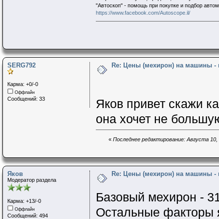
"Автоскоп" - помощь при покупке и подбор авто
https://www.facebook.com/Autoscope.il/
SERG792
Re: Цены (мехирон) на машины -
Карма: +0/-0
Оффлайн
Сообщений: 33
Яков привет скажи к
она хочет не большу
«
Последнее редактирование: Августа 10, 
Яков
Re: Цены (мехирон) на машины -
Модератор раздела
Базовый мехирон - 31
Карма: +13/-0
Остальные факторы я 
Оффлайн
Сообщений: 494