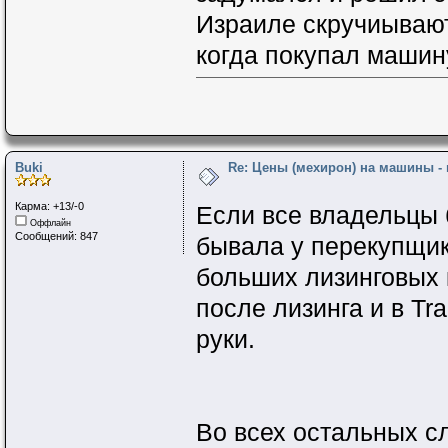
Израиле скручиывают
когда покупал машину
Buki
Re: Цены (мехирон) на машины -
Карма: +13/-0
Если все владельцы
Оффлайн
Сообщений: 847
бывала у перекупщико
больших лизинговых 
после лизинга и в Tr
руки.
Во всех остальных с