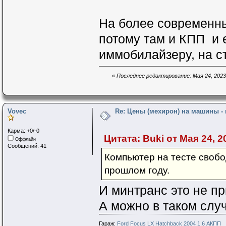
На более современны
потому там и КПП и е
иммобилайзеру, на с
«
Последнее редактирование: Мая 24, 2023,
Vovec
Re: Цены (мехирон) на машины -
Карма: +0/-0
Цитата: Buki от Мая 24, 2
Оффлайн
Сообщений: 41
Компьютер на тесте свобо
прошлом году.
И минтранс это не п
А можно в таком слу
Гараж:
Ford Focus LX Hatchback 2004 1.6 АКПП