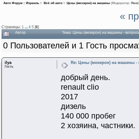
Авто Форум :: Израиль
>
Всё об авто
>
Цены (мехирон) на машины
(Модератор:
Яков
)
« п
Страницы:
1
...
4
5
[
6
]
Автор
Тема: Цены (мехирон) на машины - вопрос
0 Пользователей и 1 Гость просма
ilya
Re: Цены (мехирон) на машины -
Гость
добрый день.
renault clio
2017
дизель
140 000 пробег
2 хозяина, частники.