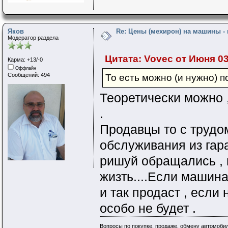
Яков
Re: Цены (мехирон) на машины -
Модератор раздела
Цитата: Vovec от Июня 03,
Карма: +13/-0
Оффлайн
Сообщений: 494
То есть можно (и нужно) п
Теоретически можно ,
.
Продавцы то с труд
обслуживания из гара
ришуй обращались , в
жизть....Если машина
и так продаст , если 
особо не будет .
Вопросы по покупке, продаже, обмену автомобил