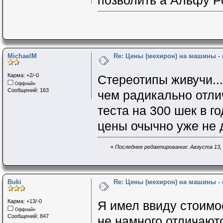
позволить а Альфу Ро
MichaelM
Re: Цены (мехирон) на машины -
Карма: +2/-0
Стереотипы живучи...
Оффлайн
Сообщений: 163
чем радикально отли
теста на 300 шек в г
цены очычно уже не де
«
Последнее редактирование: Августа 13, 2
Buki
Re: Цены (мехирон) на машины -
Карма: +13/-0
Я имел ввиду стоимо
Оффлайн
Сообщений: 847
не намного отличаютс