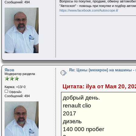
Вопросы по покупке, продаже, обмену автомобил
Сообщений: 494
"Автоскоп" - помощь при покупке и подбор авто
https://www.facebook.com/Autoscope.il/
Яков
Re: Цены (мехирон) на машины -
Модератор раздела
Цитата: ilya от Мая 20, 20
Карма: +13/-0
Оффлайн
Сообщений: 494
добрый день.
renault clio
2017
дизель
140 000 пробег