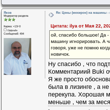
Яков
Re: Цены (мехирон) на машины -
Модератор раздела
Цитата: ilya от Мая 22, 20
Карма: +13/-0
Оффлайн
Сообщений: 494
ой, спасибо большое! Да -
машину игнорировать. А ч
говоря, уже не помню когд
новичок.
Ну спасибо , что под
Комментариий Buki о
Я же просто обоснов
была в лизинге , а не
перекупа. Хорошая м
меньше , чем за мес