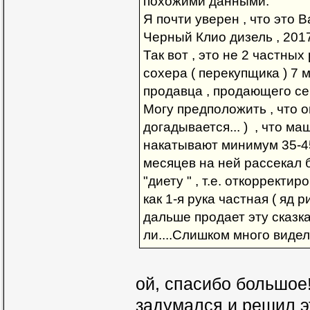
похожими данными.
Я почти уверен , что это 
Черный Клио дизель , 2017 
Так вот , это не 2 частных
сохера ( перекупщика ) 7 
продавца , продающего сей
Могу предположить , что о
догадывается... ) , что м
накатывают минимум 35-45.
месяцев на ней рассекал 
"диету " , т.е. откорректи
как 1-я рука частная ( яд
дальше продает эту сказка 
ли....Слишком много виде
ой, спасибо большое!
задумался и решил э