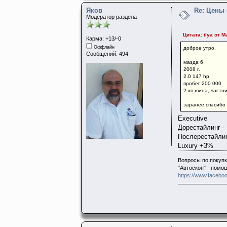
Яков
Re: Цены
Модератор раздела
Цитата: ilya от М
Карма: +13/-0
Оффлайн
доброе утро.
Сообщений: 494
мазда 6
2008 г.
2.0 147 hp
пробег 200 000
2 хозяина, частн
заранее спасибо
Executive
Дорестайлинг -
Послерестайлин
Luxury +3%
Вопросы по покупк
"Автоскоп" - помо
https://www.faceboo