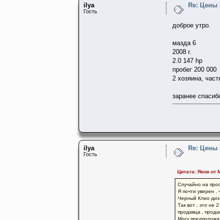
ilya
Re: Цены
Гость
доброе утро.
мазда 6
2008 г.
2.0 147 hp
пробег 200 000
2 хозяина, част
заранее спасиб
ilya
Re: Цены
Гость
Цитата: Яков от 
Случайно на про
Я почти уверен ,
Черный Клио дизел
Так вот , это не 
продавца , прода
Могу предположит