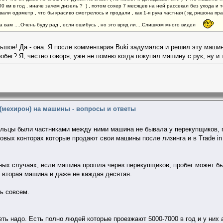
0 км в год , иначе зачем дизель ? ) , потом сохер 7 месяцев на ней рассекал без ухода и 
овали одометр , что бы красиво смотрелось и продали , как 1-я рука частная ( яд ришона п
а вам ....Очень буду рад , если ошибусь , но это вряд ли....Слишком много видел
льшое! Да - она. Я после комментария Buki задумался и решил эту маши
бег? Я, честно говоря, уже не помню когда покупал машину с рук, ну и 
 (мехирон) на машины - вопросы и ответы
льцы были частниками между ними машина не бывала у перекупщиков, пр
овых конторах которые продают свои машины после лизинга и в Trade in
ных случаях, если машина прошла через перекупщиков, пробег может быт
я вторая машина и даже не каждая десятая.
ть совсем.
ть надо. Есть полно людей которые проезжают 5000-7000 в год и у них