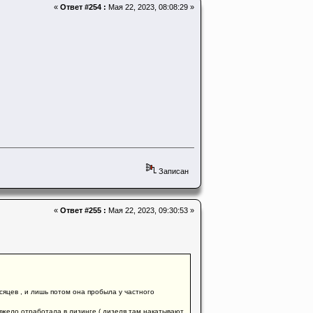
«
Ответ #254 :
Мая 22, 2023, 08:08:29 »
Записан
«
Ответ #255 :
Мая 22, 2023, 09:30:53 »
месяцев , и лишь потом она пробыла у частного
 тяжело отработала в лизинге ( дизеля там накатывают