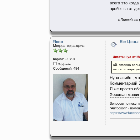
всего это когда
пробег в тот д
«
Последнее р
Яков
Re: Цены
Модератор раздела
Цитата: ilya от М
Карма: +13/-0
Оффлайн
ой, спасибо боль
Сообщений: 494
честно говоря, у
Ну спасибо , чт
Комментариий B
Я же просто обо
Хорошая машина
Вопросы по покупк
"Автоскоп" - помо
https://www.faceboo