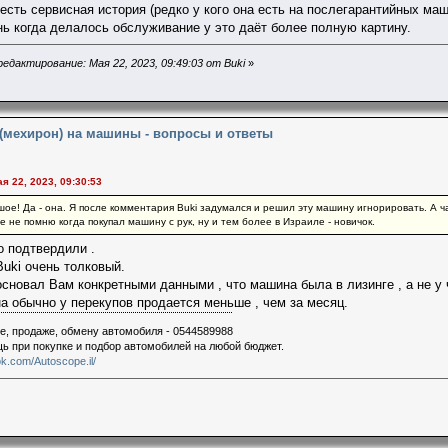
 есть сервисная история (редко у кого она есть на послегарантийных ма
ень когда делалось обслуживание у это даёт более полную картину.
едактирование: Мая 22, 2023, 09:49:03 от Buki
»
 (мехирон) на машины - вопросы и ответы
ая 22, 2023, 09:30:53
шое! Да - она. Я после комментария Buki задумался и решил эту машину игнорировать. А 
же не помню когда покупал машину с рук, ну и тем более в Израиле - новичок.
о подтвердили .
uki очень толковый.
сновал Вам конкретными данными , что машина была в лизинге , а не у ч
 обычно у перекупов продается меньше , чем за месяц.
е, продаже, обмену автомобиля - 0544589988
щь при покупке и подбор автомобилей на любой бюджет.
k.com/Autoscope.il/