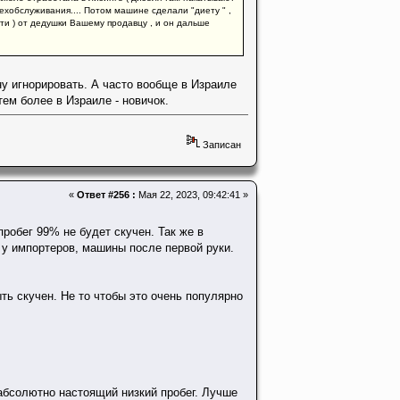
техобслуживания.... Потом машине сделали "диету " ,
рати ) от дедушки Вашему продавцу , и он дальше
ну игнорировать. А часто вообще в Израиле
тем более в Израиле - новичок.
Записан
«
Ответ #256 :
Мая 22, 2023, 09:42:41 »
обег 99% не будет скучен. Так же в
 у импортеров, машины после первой руки.
ь скучен. Не то чтобы это очень популярно
 абсолютно настоящий низкий пробег. Лучше