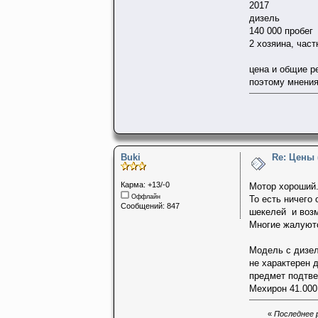
2017
дизель
140 000 пробег
2 хозяина, част
цена и общие р
поэтому мнения
Buki
Re: Цены
Карма: +13/-0
Мотор хороший.
Оффлайн
То есть ничего 
Сообщений: 847
шекелей и возм
Многие жалуют
Модель с дизел
не характерен 
предмет подтве
Мехирон 41.000
«
Последнее р