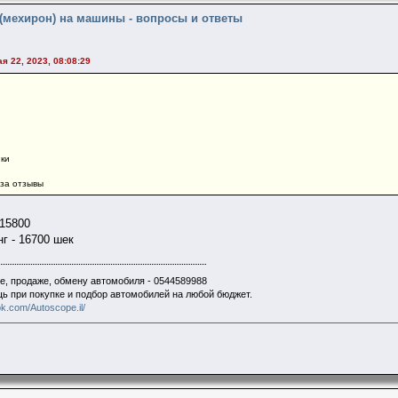
 (мехирон) на машины - вопросы и ответы
ая 22, 2023, 08:08:29
ики
 за отзывы
 15800
г - 16700 шек
е, продаже, обмену автомобиля - 0544589988
щь при покупке и подбор автомобилей на любой бюджет.
k.com/Autoscope.il/