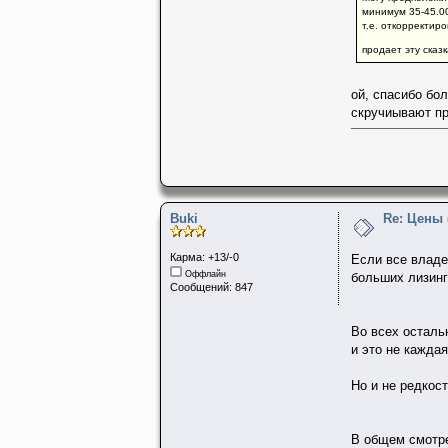
минимум 35-45.00
т.е. откорректир
продает эту сказк
ой, спасибо бо
скручиывают про
Buki
Re: Цены
Карма: +13/-0
Если все владе
Оффлайн
больших лизинг
Сообщений: 847
Во всех осталь
и это не кажда
Но и не редкос
В общем смотре