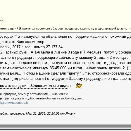
ки.
омендации? Я прочитал несколько обзоров - вроде все хвалят, ну и французский дизель - 
осторах ФБ наткнулся на объявление по продаже машины с похожими д
, что это Ваш экземлляр.
ель , 2017 г. гос.. номер 27-177-84
е 2 частных руки . А 1-я была в лизине 3 года и 7 месяцев, потом у сохер
частного продавца , продающего сейчас эту машину 2 года и 2 месяца .
ть , что он даже не сном , ни духом не знает ( но может и догадывается
я там накатывают минимум 35-45.000 км в год , иначе зачем дизель ? ) 
уживания.... Потом машине сделали "диету " , т.е. откорректировали од
частная ( яд ришона прати ) от дедушки Вашему продавцу , и он дальше пр
 но это вряд ли....Слишком много видел
е, продаже, обмену автомобиля - 0544589988
щь при покупке и подбор автомобилей на любой бюджет.
k.com/Autoscope.il/
едактирование: Мая 21, 2023, 22:20:03 от Яков
»