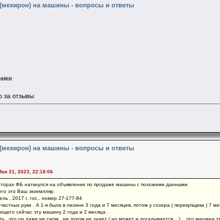
 (мехирон) на машины - вопросы и ответы
ники
о за отзывы
 (мехирон) на машины - вопросы и ответы
Мая 21, 2023, 22:18:06
сторах ФБ наткнулся на объявление по продаже машины с похожими данными.
 что это Ваш экземлляр.
ь , 2017 г. гос.. номер 27-177-84
2 частных руки . А 1-я была в лизине 3 года и 7 месяцев, потом у сохера ( перекупщика ) 7 
ющего сейчас эту машину 2 года и 2 месяца .
ь , что он даже не сном , ни духом не знает ( но может и догадывается... ) , что машина