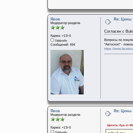
Яков
Re: Цены
Модератор раздела
Согласен с Buk
Карма: +13/-0
Вопросы по покупк
Оффлайн
"Автоскоп" - помо
Сообщений: 494
https://www.faceboo
Яков
Re: Цены
Модератор раздела
Цитата: ilya от М
Карма: +13/-0
Оффлайн
добрый день.