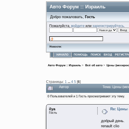
Авто Форум :: Израиль
Добро пожаловать,
Гость
Пожалуйста,
войдите
или
зарегистрируйтесь
.
Новости:
НАЧАЛО
ПОМОЩЬ
ПОИСК
ВХОД
РЕГИСТР
Авто Форум :: Израиль
>
Всё об авто
>
Цены (мехирон
Страницы:
1
...
4
5
[
6
]
Автор
Тема: Цены (ме
0 Пользователей и 1 Гость просматривают эту тему.
ilya
Re: Цены
Гость
добрый день.
renault clio