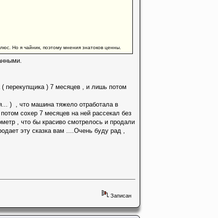
плюс. Но я чайник, поэтому мнения знатоков ценны.
анными.
а ( перекупщика ) 7 месяцев , и лишь потом
... ) , что машина тяжело отработала в
, потом сохер 7 месяцев на ней рассекал без
ометр , что бы красиво смотрелось и продали
одает эту сказка вам ....Очень буду рад ,
Записан