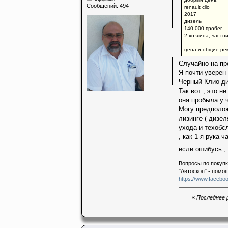
Сообщений: 494
renault clio
2017
дизель
140 000 пробег
2 хозяина, частни
цена и общие рек
Случайно на пр
Я почти уверен 
Черный Клио диз
Так вот , это н
она пробыла у 
Могу предположи
лизинге ( дизел
ухода и техобсл
, как 1-я рука 
если ошибусь ,
Вопросы по покупк
"Автоскоп" - помо
https://www.faceboo
«
Последнее р