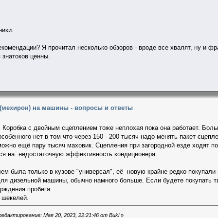
ники.
екомендации? Я прочитал несколько обзоров - вроде все хвалят, ну и фр
 знатоков ценны.
 (мехирон) на машины - вопросы и ответы
 Коробка с двойным сцеплением тоже неплохая пока она работает. Больн
особенного нет в том что через 150 - 200 тысяч надо менять пакет сцепле
ожно ещё пару тысяч маховик. Сцепления при загородной езде ходят по
ся на недостаточную эффективность кондиционера.
ем была только в кузове "универсал", её новую крайне редко покупали 
для дизельной машины, обычно намного больше. Если будете покупать 
рждения пробега.
 шекелей.
едактирование: Мая 20, 2023, 22:21:46 от Buki
»