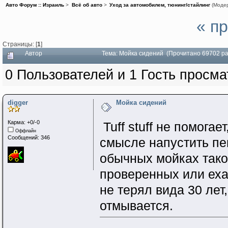
Авто Форум :: Израиль
>
Всё об авто
>
Уход за автомобилем, тюнинг/стайлинг
(Моде
« п
Страницы: [
1
]
Автор
Тема: Мойка сидений (Прочитано 69702 ра
0 Пользователей и 1 Гость просма
digger
Мойка сидений
Карма: +0/-0
Tuff stuff не помога
Оффлайн
Сообщений: 346
смысле напустить пен
обычных мойках тако
проверенных или ех
не терял вида 30 лет
отмывается.