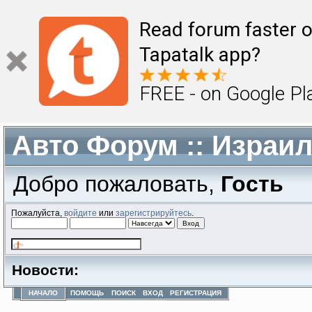
Read forum faster o
Tapatalk app?
FREE - on Google Pl
Авто Форум :: Израи
Добро пожаловать,
Гость
Пожалуйста,
войдите
или
зарегистрируйтесь
.
Новости:
НАЧАЛО
ПОМОЩЬ
ПОИСК
ВХОД
РЕГИСТРАЦИЯ