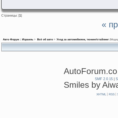
Страницы: [
1
]
« п
Авто Форум :: Израиль
>
Всё об авто
>
Уход за автомобилем, тюнинг/стайлинг
(Моде
AutoForum.co.
SMF 2.0.15
|
S
Smiles by Ai
XHTML
RSS