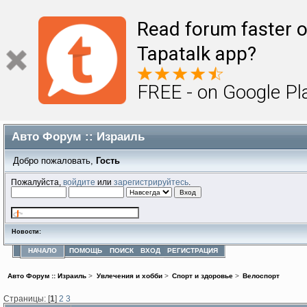
Read forum faster o
Tapatalk app?
FREE - on Google Pl
Авто Форум :: Израиль
Добро пожаловать,
Гость
Пожалуйста,
войдите
или
зарегистрируйтесь
.
Новости:
НАЧАЛО
ПОМОЩЬ
ПОИСК
ВХОД
РЕГИСТРАЦИЯ
Авто Форум :: Израиль
>
Увлечения и хобби
>
Спорт и здоровье
>
Велоспорт
Страницы: [
1
]
2
3