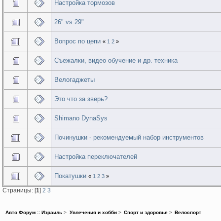
Настройка тормозов
26" vs 29"
Вопрос по цепи
«
1
2
»
Съежалки, видео обучение и др. техника
Велогаджеты
Это что за зверь?
Shimano DynaSys
Починушки - рекомендуемый набор инструментов
Настройка переключателей
Покатушки
«
1
2
3
»
Страницы: [
1
]
2
3
Авто Форум :: Израиль
>
Увлечения и хобби
>
Спорт и здоровье
>
Велоспорт