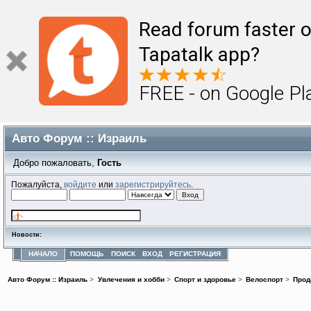
Read forum faster o
Tapatalk app?
FREE - on Google Pl
Авто Форум :: Израиль
Добро пожаловать,
Гость
Пожалуйста,
войдите
или
зарегистрируйтесь
.
Новости:
НАЧАЛО
ПОМОЩЬ
ПОИСК
ВХОД
РЕГИСТРАЦИЯ
Авто Форум :: Израиль
>
Увлечения и хобби
>
Спорт и здоровье
>
Велоспорт
>
Прод