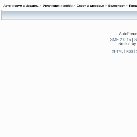
Авто Форум :: Израиль
>
Увлечения и хобби
>
Спорт и здоровье
>
Велоспорт
>
Прод
AutoForum
SMF 2.0.15
|
S
Smiles by
XHTML
RSS