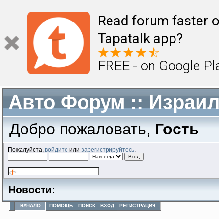
Read forum faster o
Tapatalk app?
FREE - on Google Pl
Авто Форум :: Израи
Добро пожаловать,
Гость
Пожалуйста,
войдите
или
зарегистрируйтесь
.
Новости:
НАЧАЛО
ПОМОЩЬ
ПОИСК
ВХОД
РЕГИСТРАЦИЯ