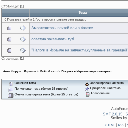
Страницы: [
1
]
Тема
0 Пользователей и 1 Гость просматривают этот раздел.
Амортизаторы почтой или в багаже
советую заказывать тут!
"Налоги в Израиле на запчасти,купленные за границей
Страницы: [
1
]
Авто Форум :: Израиль
>
Всё об авто
>
Покупка в Израиле через интернет
Обычная тема
Заблокированная тема
Прикрепленная тема
Популярная тема (более 15 ответов)
Голосование
Очень популярная тема (более 25 ответов)
AutoForum
SMF 2.0.15
|
S
Smiles by
XHTML
RSS