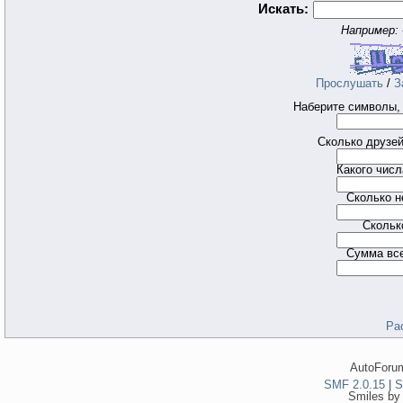
Искать:
Например:
Прослушать
/
З
Наберите символы, 
Сколько друзей
Какого чис
Сколько н
Скольк
Сумма все
Ра
AutoForum
SMF 2.0.15
|
S
Smiles by