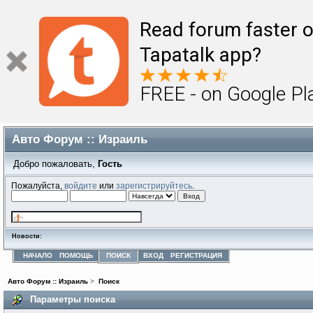
Read forum faster o
Tapatalk app?
FREE - on Google Pl
Авто Форум :: Израиль
Добро пожаловать,
Гость
Пожалуйста,
войдите
или
зарегистрируйтесь
.
Новости:
НАЧАЛО
ПОМОЩЬ
ПОИСК
ВХОД
РЕГИСТРАЦИЯ
Авто Форум :: Израиль
>
Поиск
Параметры поиска