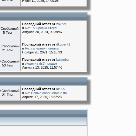
Июня 11, 2025, 14:00:05
Последний ответ
от
zakhar
в
Re: Тонировка стёкл .
 Сообщений
Августа 20, 2024, 09:39:47
5 Тем
Последний ответ
от
dkuper71
1 Сообщений
в
Re: саперная лопатка
21 Тем
Ноября 28, 2021, 15:10:33
Последний ответ
от
kalambur
9 Сообщений
в
экран на ds7 продам
53 Тем
Августа 13, 2025, 11:57:40
Последний ответ
от
alf555
0 Сообщений
в
Re: Новые сообщения с по...
21 Тем
Апреля 17, 2026, 13:52:23