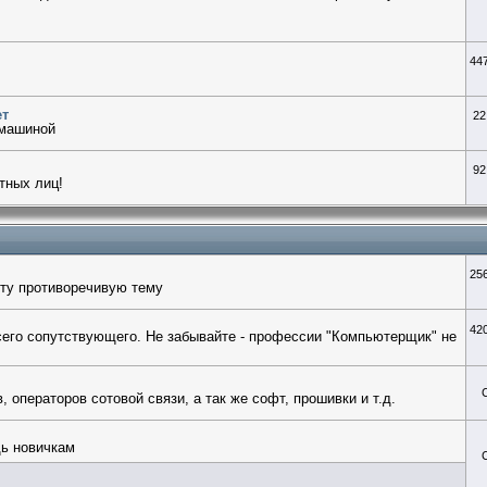
44
ет
22
 машиной
92
тных лиц!
25
ту противоречивую тему
42
сего сопутствующего. Не забывайте - профессии "Компьютерщик" не
операторов сотовой связи, а так же софт, прошивки и т.д.
щь новичкам