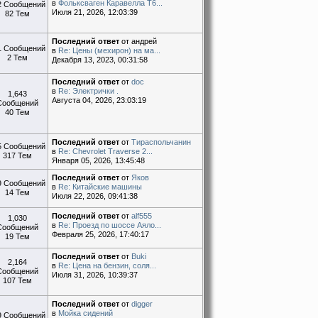
в
Фольксваген Каравелла Т6...
2 Сообщений
Июля 21, 2026, 12:03:39
82 Тем
Последний ответ
от андрей
1 Сообщений
в
Re: Цены (мехирон) на ма...
2 Тем
Декабря 13, 2023, 00:31:58
Последний ответ
от
doc
в
Re: Электрички .
1,643
Августа 04, 2026, 23:03:19
Сообщений
40 Тем
Последний ответ
от
Тираспольчанин
5 Сообщений
в
Re: Chevrolet Traverse 2...
317 Тем
Января 05, 2026, 13:45:48
Последний ответ
от
Яков
9 Сообщений
в
Re: Китайские машины
14 Тем
Июля 22, 2026, 09:41:38
Последний ответ
от
alf555
1,030
в
Re: Проезд по шоссе Аяло...
Сообщений
Февраля 25, 2026, 17:40:17
19 Тем
Последний ответ
от
Buki
2,164
в
Re: Цена на бензин, соля...
Сообщений
Июля 31, 2026, 10:39:37
107 Тем
Последний ответ
от
digger
в
Мойка сидений
9 Сообщений