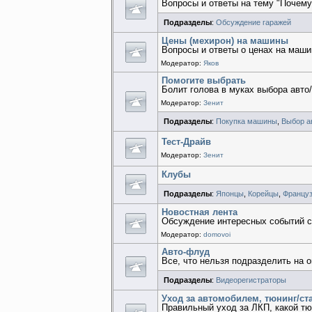
Вопросы и ответы на тему "Почему
Подразделы
:
Обсуждение гаражей
Цены (мехирон) на машины
Вопросы и ответы о ценах на маш
Модератор:
Яков
Помогите выбрать
Болит голова в муках выбора авто
Модератор:
Зенит
Подразделы
:
Покупка машины
,
Выбор а
Тест-Драйв
Модератор:
Зенит
Клубы
Подразделы
:
Японцы
,
Корейцы
,
Францу
Новостная лента
Обсуждение интересных событий с
Модератор:
domovoi
Авто-флуд
Все, что нельзя подразделить на 
Подразделы
:
Видеорегистраторы
Уход за автомобилем, тюнинг/ст
Правильный уход за ЛКП, какой тю