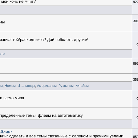
 мой конь не мчит?"
92
30
ины
/запчастей/расходников? Дай поболеть другим!
вто
89
35
зы
,
Немцы
,
Итальянцы
,
Американцы
,
Румынцы
,
Китайцы
о всего мира
определенные темы, флейм на автотематику
айлинг
нинг сделать и все темы связанные с салоном и прочими узлами
85