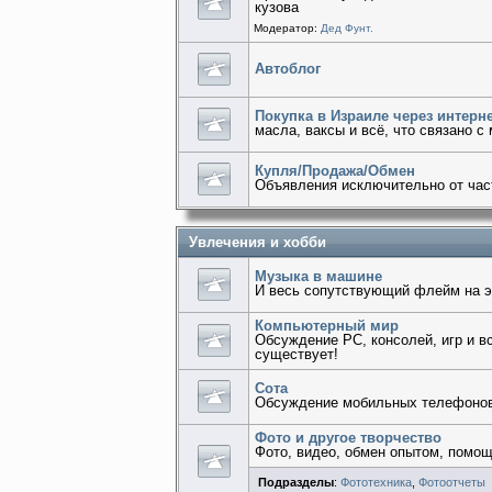
кузова
Модератор:
Дед Фунт.
Автоблог
Покупка в Израиле через интерн
масла, ваксы и всё, что связано с
Купля/Продажа/Обмен
Объявления исключительно от час
Увлечения и хобби
Музыка в машине
И весь сопутствующий флейм на э
Компьютерный мир
Обсуждение PC, консолей, игр и в
существует!
Сота
Обсуждение мобильных телефонов, 
Фото и другое творчество
Фото, видео, обмен опытом, помо
Подразделы
:
Фототехника
,
Фотоотчеты