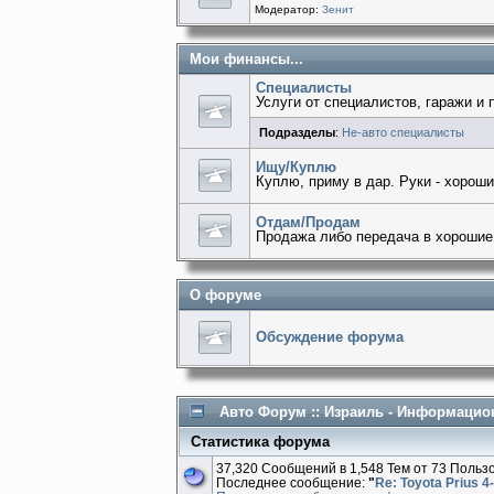
Модератор:
Зенит
Мои финансы...
Специалисты
Услуги от специалистов, гаражи и 
Подразделы
:
Не-авто специалисты
Ищу/Куплю
Куплю, приму в дар. Руки - хороши
Отдам/Продам
Продажа либо передача в хорошие
О форуме
Обсуждение форума
Авто Форум :: Израиль - Информацио
Статистика форума
37,320 Сообщений в 1,548 Тем от 73 Польз
Последнее сообщение:
"
Re: Toyota Prius 4-