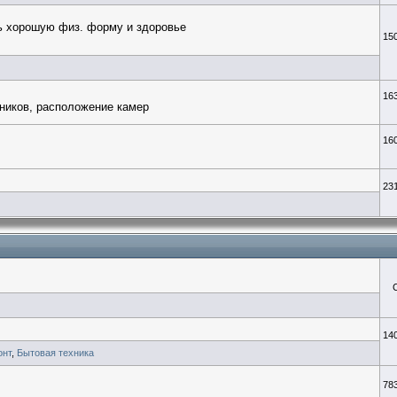
ть хорошую физ. форму и здоровье
15
16
ников, расположение камер
16
23
14
онт
,
Бытовая техника
78