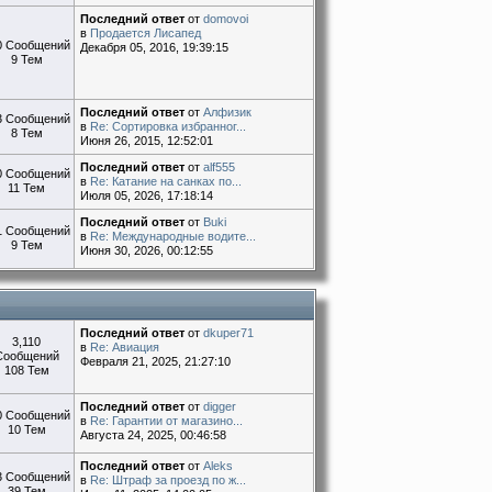
Последний ответ
от
domovoi
в
Продается Лисапед
0 Сообщений
Декабря 05, 2016, 19:39:15
9 Тем
Последний ответ
от
Алфизик
3 Сообщений
в
Re: Сортировка избранног...
8 Тем
Июня 26, 2015, 12:52:01
Последний ответ
от
alf555
0 Сообщений
в
Re: Катание на санках по...
11 Тем
Июля 05, 2026, 17:18:14
Последний ответ
от
Buki
1 Сообщений
в
Re: Международные водите...
9 Тем
Июня 30, 2026, 00:12:55
Последний ответ
от
dkuper71
3,110
в
Re: Авиация
Сообщений
Февраля 21, 2025, 21:27:10
108 Тем
Последний ответ
от
digger
0 Сообщений
в
Re: Гарантии от магазино...
10 Тем
Августа 24, 2025, 00:46:58
Последний ответ
от
Aleks
3 Сообщений
в
Re: Штраф за проезд по ж...
39 Тем