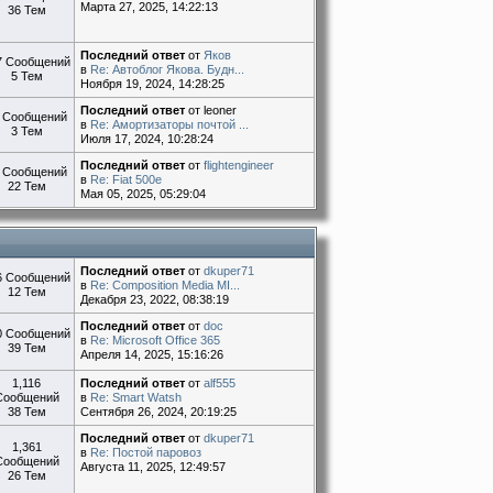
Марта 27, 2025, 14:22:13
36 Тем
Последний ответ
от
Яков
7 Сообщений
в
Re: Автоблог Якова. Будн...
5 Тем
Ноября 19, 2024, 14:28:25
Последний ответ
от leoner
 Сообщений
в
Re: Амортизаторы почтой ...
3 Тем
Июля 17, 2024, 10:28:24
Последний ответ
от
flightengineer
 Сообщений
в
Re: Fiat 500e
22 Тем
Мая 05, 2025, 05:29:04
Последний ответ
от
dkuper71
6 Сообщений
в
Re: Composition Media MI...
12 Тем
Декабря 23, 2022, 08:38:19
Последний ответ
от
doc
0 Сообщений
в
Re: Microsoft Office 365
39 Тем
Апреля 14, 2025, 15:16:26
1,116
Последний ответ
от
alf555
Сообщений
в
Re: Smart Watsh
38 Тем
Сентября 26, 2024, 20:19:25
Последний ответ
от
dkuper71
1,361
в
Re: Постой паровоз
Сообщений
Августа 11, 2025, 12:49:57
26 Тем