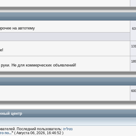
прочее на автотему
63
13
е!
18
 руки. Не для коммерческих объявлений!
60
нный центр
ователей. Последний пользователь:
נטליה
го по...
"
( Августа 06, 2026, 16:46:52 )