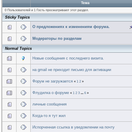
Тема
0 Пользователей и 1 Гость просматривают этот раздел.
Sticky Topics
О предложениях к изменениям форума.
Модераторы по разделам
Normal Topics
Новые сообщения с последнего визита.
на gmail не приходит письмо для активации
Форум не загружается
«
1
2
»
Флудилка о форуме
«
1
2
3
...
6
»
личные сообщения
Когда-то я тут жил
Испорченная ссылка в уведомлении на почту