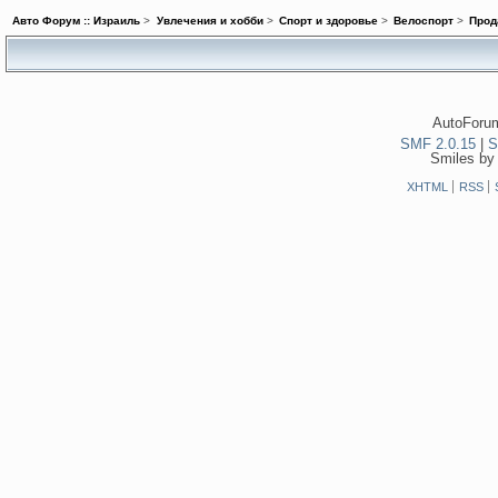
Авто Форум :: Израиль
>
Увлечения и хобби
>
Спорт и здоровье
>
Велоспорт
>
Прод
AutoForum
SMF 2.0.15
|
S
Smiles by
XHTML
RSS