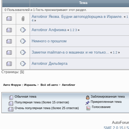
Тема
0 Пользователей и 1 Гость просматривают этот раздел.
Автоблог Якова. Будни автоподборщика в Израиле.
«
1
4
»
Автоблог Алфизика
«
1
2
3
»
Немного о прошлом
Заметки mailman-a о машинах и не только...
«
1
2
»
Автоблог Дильберта
Страницы: [
1
]
Авто Форум :: Израиль
>
Всё об авто
>
Автоблог
Обычная тема
Заблокированная тема
Прикрепленная тема
Популярная тема (более 15 ответов)
Голосование
Очень популярная тема (более 25 ответов)
AutoForum
SMF 2.0.15
|
S