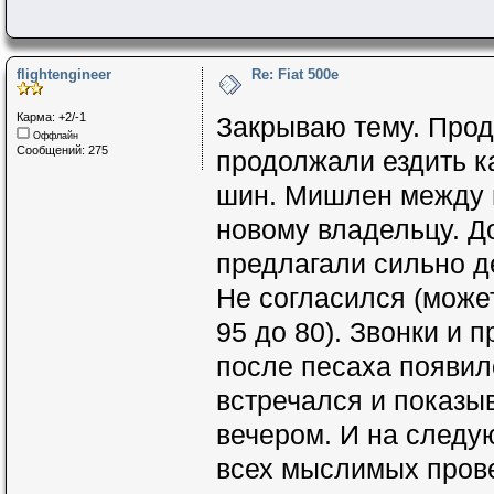
flightengineer
Re: Fiat 500e
Карма: +2/-1
Закрываю тему. Прода
Оффлайн
Сообщений: 275
продолжали ездить к
шин. Мишлен между 
новому владельцу. До
предлагали сильно д
Не согласился (может
95 до 80). Звонки и 
после песаха появил
встречался и показы
вечером. И на след
всех мыслимых прове