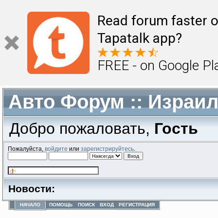
Read forum faster o
Tapatalk app?
FREE - on Google Pl
Авто Форум :: Израи
Добро пожаловать,
Гость
Пожалуйста,
войдите
или
зарегистрируйтесь
.
Новости:
НАЧАЛО
ПОМОЩЬ
ПОИСК
ВХОД
РЕГИСТРАЦИЯ