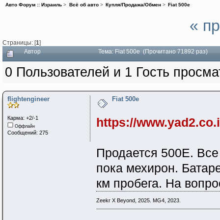
Авто Форум :: Израиль
>
Всё об авто
>
Купля/Продажа/Обмен
>
Fiat 500e
« п
Страницы: [
1
]
Автор
Тема: Fiat 500e (Прочитано 71892 раз)
0 Пользователей и 1 Гость просма
flightengineer
Fiat 500e
Карма: +2/-1
https://www.yad2.co.i
Оффлайн
Сообщений: 275
Продается 500Е. Все
пока мехирон. Батар
км пробега. На вопро
Zeekr X Beyond, 2025. MG4, 2023.