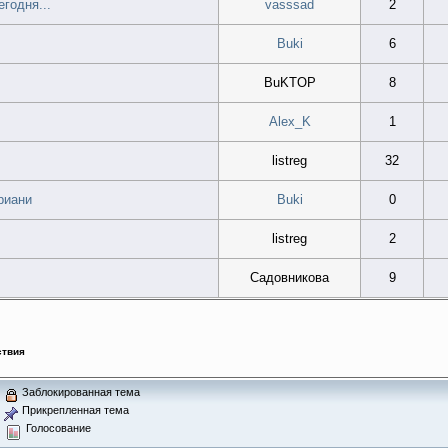
егодня...
vasssad
2
Buki
6
BuKTOP
8
Alex_K
1
listreg
32
риани
Buki
0
listreg
2
Садовникова
9
ствия
Заблокированная тема
Прикрепленная тема
Голосование