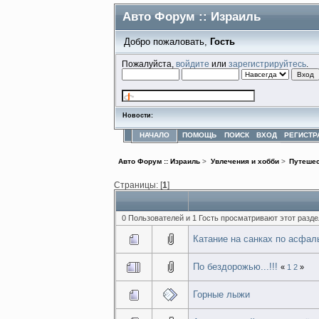
Авто Форум :: Израиль
Добро пожаловать,
Гость
Пожалуйста,
войдите
или
зарегистрируйтесь
.
Новости:
НАЧАЛО
ПОМОЩЬ
ПОИСК
ВХОД
РЕГИСТР
Авто Форум :: Израиль
>
Увлечения и хобби
>
Путеше
Страницы: [
1
]
0 Пользователей и 1 Гость просматривают этот разде
Катание на санках по асфа
По бездорожью...!!!
«
1
2
»
Горные лыжи