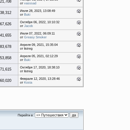
21,708
от
vasssad
Июля 28, 2023, 13:08:49
38,312
от
Buki
Октября 06, 2022, 10:10:32
67,626
от
Jacob
Июля 07, 2022, 06:09:11
41,655
от
Greasy Smoker
Апреля 09, 2021, 15:35:04
83,678
от listreg
Апреля 05, 2021, 02:12:29
53,858
от
Buki
Октября 17, 2020, 18:38:10
71,615
от listreg
Февраля 12, 2020, 13:28:46
60,020
от
Kosta
Перейти в: