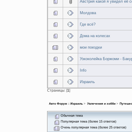
Австрия какой я увидел её с
Молдова
Где всё?
Дома на колесах
мои поездки
Узкоколейка Боржоми - Баку
Info
Израиль
Страницы: [
1
]
Авто Форум :: Израиль
>
Увлечения и хобби
>
Путеше
Обычная тема
Популярная тема (более 15 ответов)
Очень популярная тема (более 25 ответов)