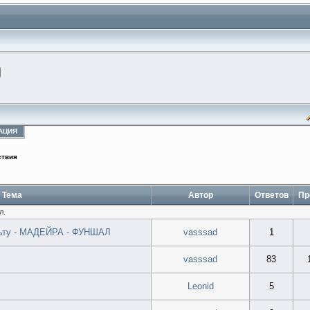
АЦИЯ
ствия
Тема
Автор
Ответов
Пр
л.
льту - МАДЕЙРА - ФУНШАЛ
vasssad
1
vasssad
83
Leonid
5