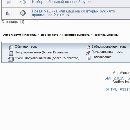
Выбор небольшой не новой ручки
Новая машина или машина со вторых рук - что
правильнее ?
«
1
2
3
»
Страницы: [
1
]
Авто Форум :: Израиль
>
Всё об авто
>
Помогите выбрать
>
Покупка машины
Обычная тема
Заблокированная тема
Прикрепленная тема
Популярная тема (более 15 ответов)
Голосование
Очень популярная тема (более 25 ответов)
AutoForum
SMF 2.0.15
|
S
Smiles by
XHTML
RSS