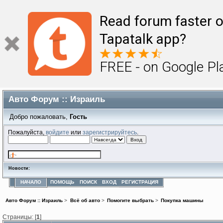
Read forum faster o
Tapatalk app?
FREE - on Google Pl
Авто Форум :: Израиль
Добро пожаловать,
Гость
Пожалуйста,
войдите
или
зарегистрируйтесь
.
Новости:
НАЧАЛО
ПОМОЩЬ
ПОИСК
ВХОД
РЕГИСТРАЦИЯ
Авто Форум :: Израиль
>
Всё об авто
>
Помогите выбрать
>
Покупка машины
Страницы: [
1
]