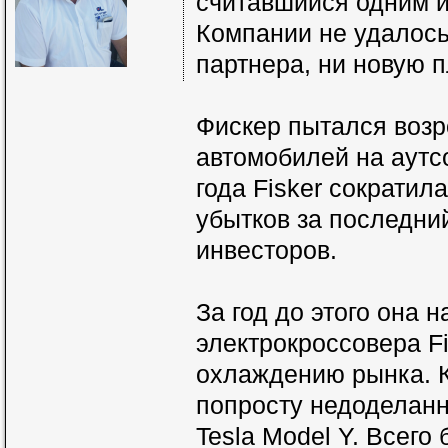
считавшийся одним из
Компании не удалось
партнера, ни новую 
Фискер пытался возр
автомобилей на аутсо
года Fisker сократил
убытков за последни
инвесторов.
За год до этого она 
электрокроссовера Fi
охлаждению рынка. К
попросту недоделанн
Tesla Model Y. Всег