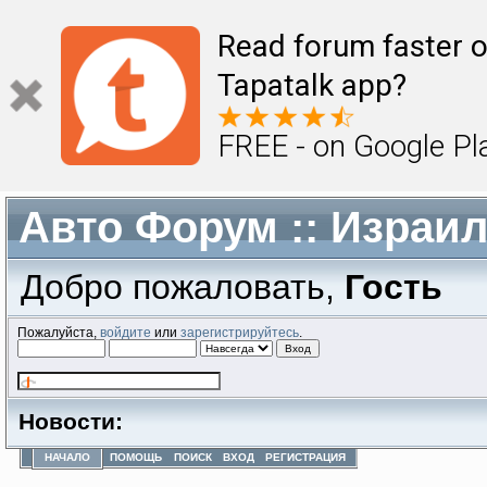
Read forum faster o
Tapatalk app?
FREE - on Google Pl
Авто Форум :: Израи
Добро пожаловать,
Гость
Пожалуйста,
войдите
или
зарегистрируйтесь
.
Новости:
НАЧАЛО
ПОМОЩЬ
ПОИСК
ВХОД
РЕГИСТРАЦИЯ