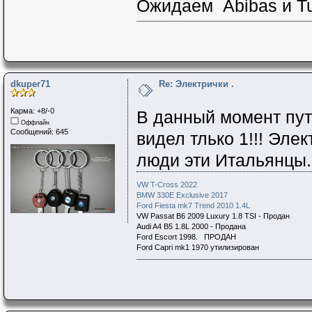
Ожидаем Abibas и Tu
dkuper71
Re: Электрички .
Карма: +8/-0
В данный момент пут
Оффлайн
Сообщений: 645
видел тлько 1!!! Эле
люди эти Итальянцы.
VW T-Cross 2022
BMW 330E Exclusive 2017
Ford Fiesta mk7 Trend 2010 1.4L
VW Passat B6 2009 Luxury 1.8 TSI - Продан
Audi A4 B5 1.8L 2000 - Продана
Ford Escort 1998. ПРОДАН
Ford Capri mk1 1970 утилизирован