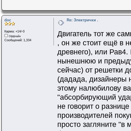
doc
Re: Электрички .
Карма: +14/-0
Двигатель тот же самы
Оффлайн
Сообщений: 1,334
, он же стоит ещё в 
древнего), или Рав4.
нынешнюю и предыдую
сейчас) от решетки д
(дадада, дизайнеры 
этому налюбилову ва
"абсорбирующий удар 
не говорит о разнице
производителей поку
просто загляните "в 