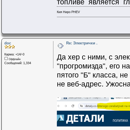
топливе является г
Кия Ниро PHEV
doc
Re: Электрички .
Карма: +14/-0
Да хер с ними, с эле
Оффлайн
Сообщений: 1,334
"прогромизда", его н
пятого "Б" класса, н
не веб-адрес. Ужосн