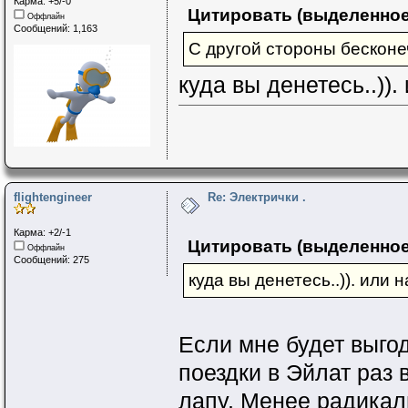
Карма: +5/-0
Цитировать (выделенное
Оффлайн
Сообщений: 1,163
С другой стороны бесконе
куда вы денетесь..))
flightengineer
Re: Электрички .
Карма: +2/-1
Цитировать (выделенное
Оффлайн
Сообщений: 275
куда вы денетесь..)). или 
Если мне будет выго
поездки в Эйлат раз в
лапу. Менее радика