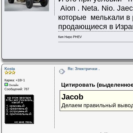
Aion . Neta. Nio. Jaeco
которые мелькали в
продающиеся в Изра
Кия Ниро PHEV
Kosta
Re: Электрички .
Карма: +18/-1
Цитировать (выделенное
Онлайн
Сообщений: 787
Jacob
Делаем правильный вывод