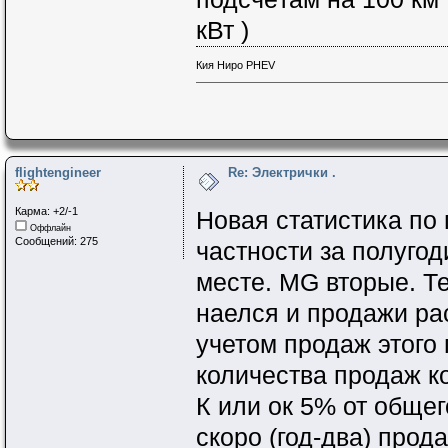
кВт )
Кия Ниро PHEV
flightengineer
Re: Электрички .
Карма: +2/-1
Новая статистика по
Оффлайн
Сообщений: 275
частности за полуго
месте. MG вторые. Те
наелся и продажи рас
учетом продаж этого 
количества продаж ко
К или ок 5% от общег
скоро (год-два) прод