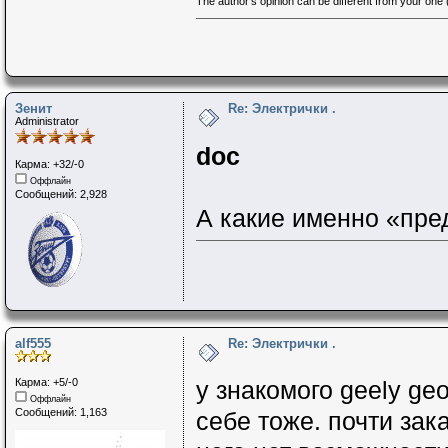
The author's opinion can be different from your one (
Зенит
Re: Электрички .
Administrator
doc
Карма: +32/-0
Оффлайн
Сообщений: 2,928
А какие именно «пред
alf555
Re: Электрички .
Карма: +5/-0
у знакомого geely geo
Оффлайн
Сообщений: 1,163
себе тоже. почти зак