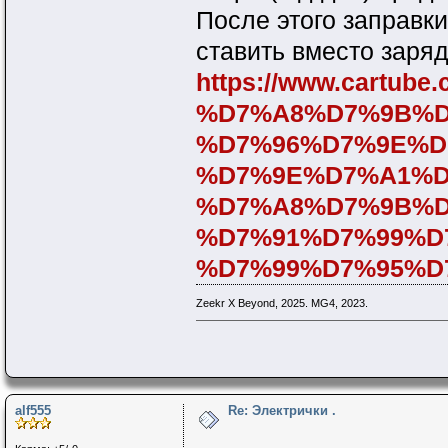
После этого заправки
ставить вместо заря
https://www.cartu
%D7%A8%D7%9B%D
%D7%96%D7%9E%D
%D7%9E%D7%A1%D
%D7%A8%D7%9B%D
%D7%91%D7%99%D
%D7%99%D7%95%D7
Zeekr X Beyond, 2025. MG4, 2023.
alf555
Re: Электрички .