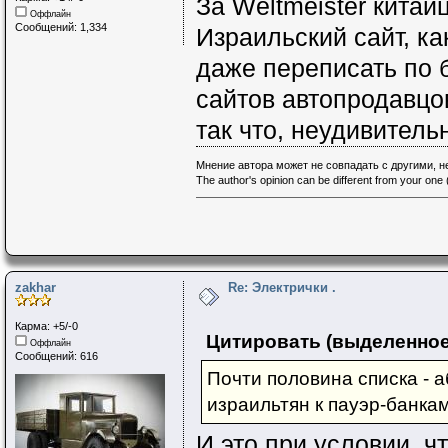
За Weltmeister китайц
Оффлайн
Сообщений: 1,334
Израильский сайт, ка
даже переписать по 
сайтов автопродавцов
так что, неудивитель
Мнение автора может не совпадать с другими, 
The author's opinion can be different from your one (
zakhar
Re: Электрички .
Карма: +5/-0
Цитировать (выделенное
Оффлайн
Сообщений: 616
Почти половина списка - 
израильтян к пауэр-банка
И это при условии чт