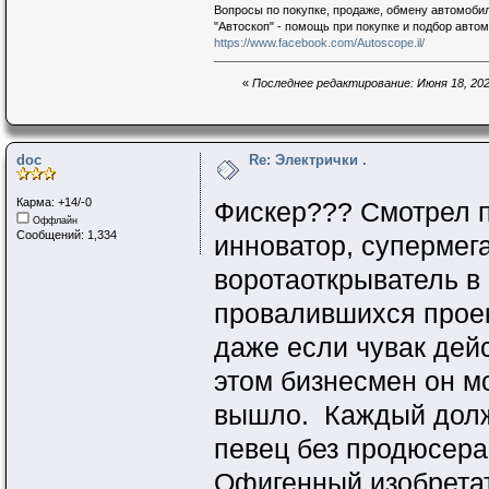
Вопросы по покупке, продаже, обмену автомобил
"Автоскоп" - помощь при покупке и подбор авто
https://www.facebook.com/Autoscope.il/
«
Последнее редактирование: Июня 18, 202
doc
Re: Электрички .
Карма: +14/-0
Фискер??? Смотрел пр
Оффлайн
Сообщений: 1,334
инноватор, супермег
воротаоткрыватель в
провалившихся проек
даже если чувак дей
этом бизнесмен он мо
вышло. Каждый долж
певец без продюсера 
Офигенный изобретате