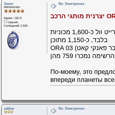
Зенит
Re: Электрички .
Administrator
Карма: +32/-0
Оффлайн
Сообщений: 2,928
בארבעת החודשים הראשונים של השנה מכרה גרייט וול כ-1,600 מכוניות
בלבד, כ-1,150 מתוכן
ה נמכרו 759 מהן
По-моему, это предл
впереди планеты всей
zakhar
Re: Электрички .