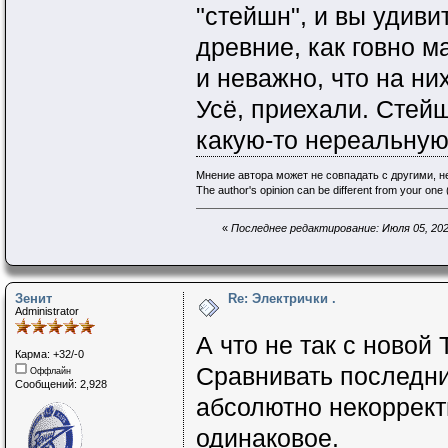
"стейшн", и вы удиви
древние, как говно м
и неважно, что на ни
Усё, приехали. Стей
какую-то нереальную
Мнение автора может не совпадать с другими, 
The author's opinion can be different from your one (
«
Последнее редактирование: Июля 05, 2024
Зенит
Re: Электрички .
Administrator
А что не так с новой
Карма: +32/-0
Сравнивать последни
Оффлайн
Сообщений: 2,928
абсолютно некорректн
одинаковое.