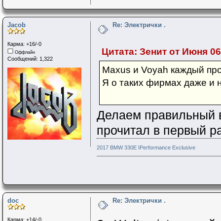
Jacob
Re: Электрички .
Карма: +16/-0
Цитата: Зенит от Июня 06,
Оффлайн
Сообщений: 1,322
Maxus и Voyah каждый пр
Я о таких фирмах даже и
Делаем правильный в
прочитал в первый р
2017 BMW 330E IPerformance Exclusive
doc
Re: Электрички .
Карма: +14/-0