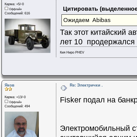
Карма: +5/-0
Цитировать (выделенное
Оффлайн
Сообщений: 616
Ожидаем Abibas
Так этот китайский 
лет 10 продержался 
Кия Ниро PHEV
Яков
Re: Электрички .
Карма: +13/-0
Fisker подал на банк
Оффлайн
Сообщений: 494
Электромобильный ст