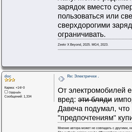
зарядок вместо супе
пользоваться или св
сверхдорогими заряд
ограничивать.
Zeekr X Beyond, 2025. MG4, 2023.
doc
Re: Электрички .
Карма: +14/-0
От электромобилей е
Оффлайн
Сообщений: 1,334
вред:
эти бляди
импор
Давеча подумал, что
"предпочтениям" купи
Мнение автора может не совпадать с другими, 