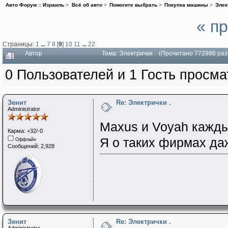
Авто Форум :: Израиль
>
Всё об авто
>
Помогите выбрать
>
Покупка машины
>
Элек
« п
Страницы:
1
...
7
8
[
9
]
10
11
...
22
Автор
Тема: Электрички . (Прочитано 772986 раз
0 Пользователей и 1 Гость просма
Зенит
Re: Электрички .
Administrator
Maxus и Voyah кажд
Карма: +32/-0
Я о таких фирмах д
Оффлайн
Сообщений: 2,928
Зенит
Re: Электрички .