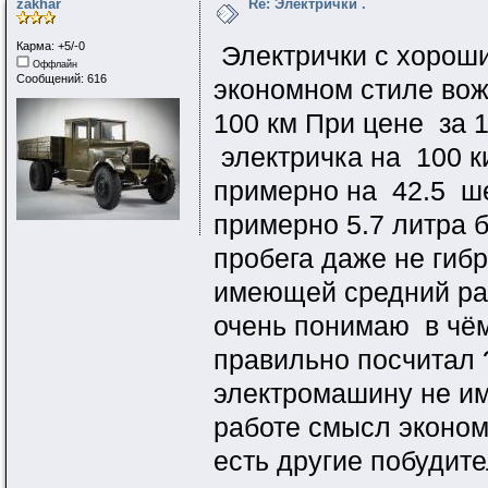
zakhar
Re: Электрички .
Карма: +5/-0
Электрички с хороши
Оффлайн
Сообщений: 616
экономном стиле вож
100 км При цене за 
электричка на 100 к
примерно на 42.5 ше
примерно 5.7 литра б
пробега даже не гиб
имеющей средний расх
очень понимаю в чём
правильно посчитал 
электромашину не им
работе смысл эконом
есть другие побудит